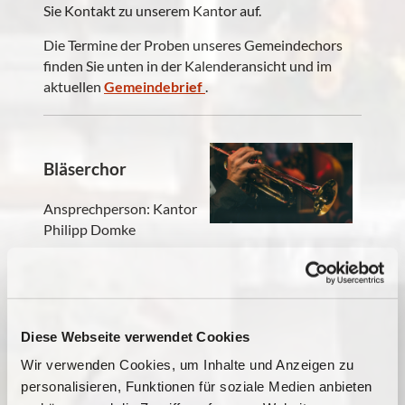
Sie Kontakt zu unserem Kantor auf.
Die Termine der Proben unseres Gemeindechors
finden Sie unten in der Kalenderansicht und im
aktuellen
Gemeindebrief
.
Bläserchor
Ansprechperson: Kantor
Philipp Domke
Unser Bläserchor probt jeden Freitag von 16:30 bis
ca. 18:00 Uhr im Pfarr-Gemeindehaus,
Freimuthstraße 28.
Diese Webseite verwendet Cookies
Herzliche Einladung zum Mitspielen! Bitte nehmen
Sie Kontakt zu unserem Kantor auf.
Wir verwenden Cookies, um Inhalte und Anzeigen zu
personalisieren, Funktionen für soziale Medien anbieten
Die Termine der Proben unseres Bläserchors finden