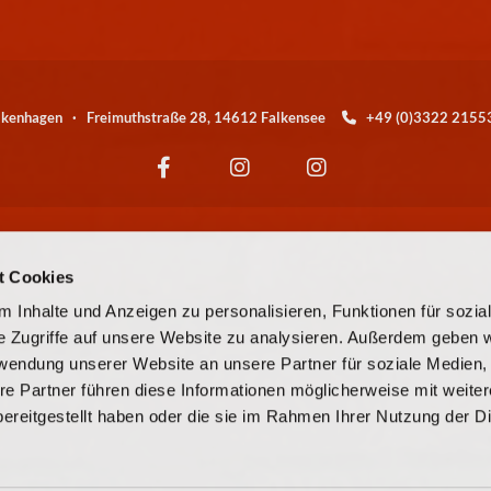
alkenhagen · Freimuthstraße 28, 14612 Falkensee
+49 (0)3322 21

Wir sind eine Kirchengemeinde der
t Cookies
© EKBO
 Inhalte und Anzeigen zu personalisieren, Funktionen für sozia
e Zugriffe auf unsere Website zu analysieren. Außerdem geben w
© Evangelische Kirchengemeinde Falkensee-Falkenhagen
rwendung unserer Website an unsere Partner für soziale Medien
re Partner führen diese Informationen möglicherweise mit weite
Kontaktinformationen
Cookie-Richtlinie
Impressum
ereitgestellt haben oder die sie im Rahmen Ihrer Nutzung der D
Datenschutzerklärung
ChurchDesk-Login