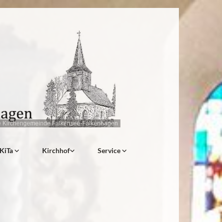
e Kirchengemeinde Falkensee-Falkenhagen
KiTa
Kirchhof
Service