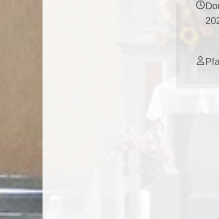
Don
20
Pf