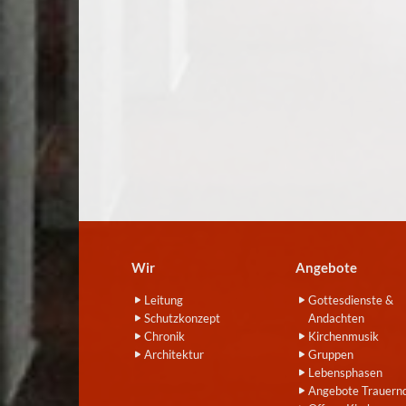
Wir
Angebote
Leitung
Gottesdienste &
Schutzkonzept
Andachten
Chronik
Kirchenmusik
Architektur
Gruppen
Lebensphasen
Angebote Trauern