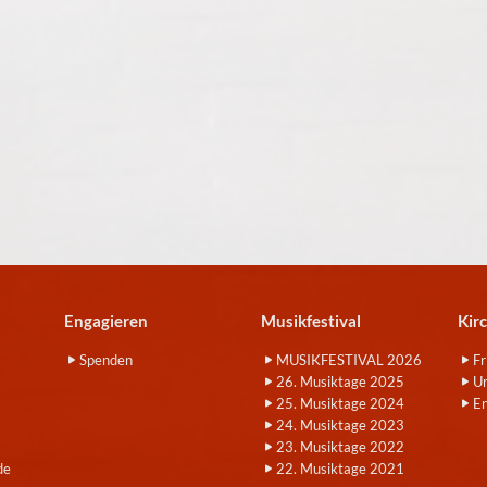
Engagieren
Musikfestival
Kir
Spenden
MUSIKFESTIVAL 2026
Fr
26. Musiktage 2025
Um
25. Musiktage 2024
E
24. Musiktage 2023
23. Musiktage 2022
de
22. Musiktage 2021