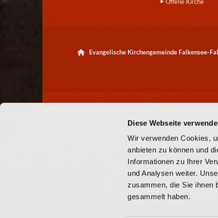
Offene Kirche
Evangelische Kirchengemeinde Falkensee-F

Diese Webseite verwende
Wir verwenden Cookies, um
anbieten zu können und di
Informationen zu Ihrer Ve
und Analysen weiter. Unse
zusammen, die Sie ihnen b
gesammelt haben.