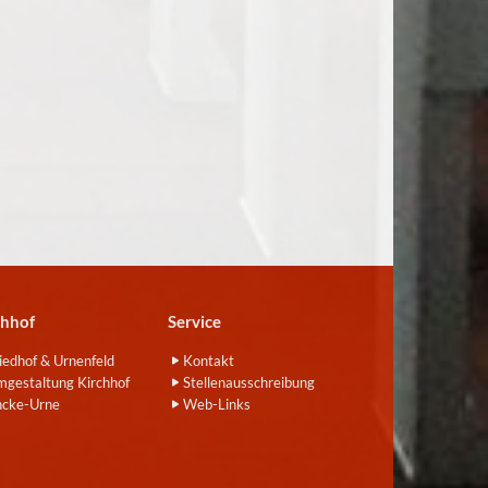
chhof
Service
iedhof & Urnenfeld
Kontakt
gestaltung Kirchhof
Stellenausschreibung
ncke-Urne
Web-Links