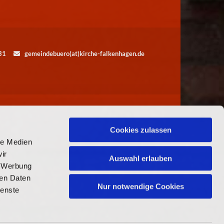
5531
gemeindebuero(at)kirche-falkenhagen.de

Cookies zulassen
le Medien
ir
Auswahl erlauben
, Werbung
ren Daten
Nur notwendige Cookies
ienste