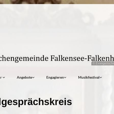
© Evangelisch
ir
Angebote
Engagieren
Musikfestival
lgesprächskreis