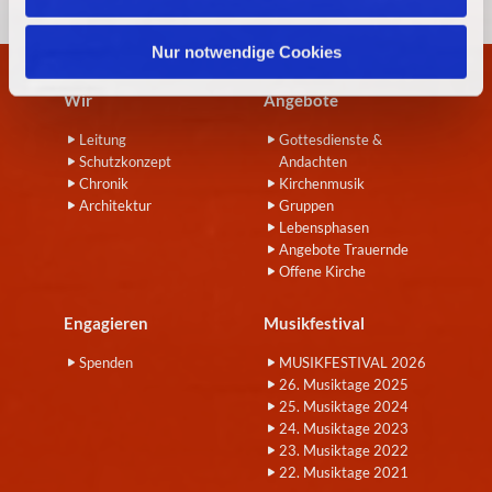
h
l
Nur notwendige Cookies
Wir
Angebote
Leitung
Gottesdienste &
Schutzkonzept
Andachten
Chronik
Kirchenmusik
Architektur
Gruppen
Lebensphasen
Angebote Trauernde
Offene Kirche
Engagieren
Musikfestival
Spenden
MUSIKFESTIVAL 2026
26. Musiktage 2025
25. Musiktage 2024
24. Musiktage 2023
23. Musiktage 2022
22. Musiktage 2021