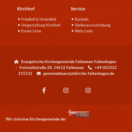
Kirchhof
Service
Friedhof & Urnenfeld
Kontakt
Umgestaltung Kirchhof
Stellenausschreibung
Encke-Urne
Web-Links
Evangelische Kirchengemeinde Falkensee-Falkenhagen

· Freimuthstraße 28, 14612 Falkensee
+49 (0)3322

215531
gemeindebuero(at)kirche-falkenhagen.de

© EKBO
Wir sind eine Kirchengemeinde der