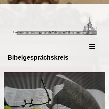
© Evangelische Kirchengemeinde Falkensee-Falkenhagen
Bibelgesprächskreis