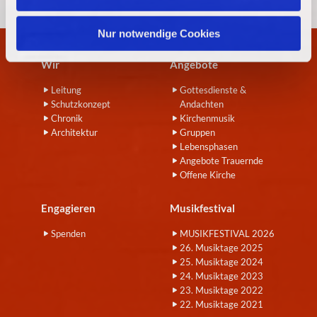
h
l
Nur notwendige Cookies
Wir
Angebote
Leitung
Gottesdienste &
Schutzkonzept
Andachten
Chronik
Kirchenmusik
Architektur
Gruppen
Lebensphasen
Angebote Trauernde
Offene Kirche
Engagieren
Musikfestival
Spenden
MUSIKFESTIVAL 2026
26. Musiktage 2025
25. Musiktage 2024
24. Musiktage 2023
23. Musiktage 2022
22. Musiktage 2021