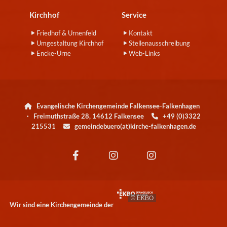
Kirchhof
Service
Friedhof & Urnenfeld
Kontakt
Umgestaltung Kirchhof
Stellenausschreibung
Encke-Urne
Web-Links
Evangelische Kirchengemeinde Falkensee-Falkenhagen

· Freimuthstraße 28, 14612 Falkensee
+49 (0)3322

215531
gemeindebuero(at)kirche-falkenhagen.de

© EKBO
Wir sind eine Kirchengemeinde der