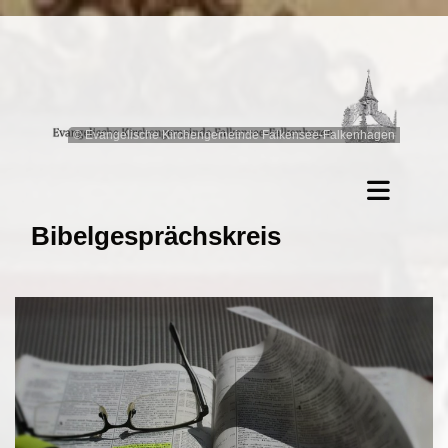
© Evangelische Kirchengemeinde Falkensee-Falkenhagen
Bibelgesprächskreis