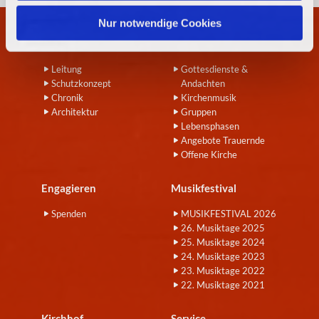
h
l
Nur notwendige Cookies
Wir
Angebote
Leitung
Gottesdienste &
Schutzkonzept
Andachten
Chronik
Kirchenmusik
Architektur
Gruppen
Lebensphasen
Angebote Trauernde
Offene Kirche
Engagieren
Musikfestival
Spenden
MUSIKFESTIVAL 2026
26. Musiktage 2025
25. Musiktage 2024
24. Musiktage 2023
23. Musiktage 2022
22. Musiktage 2021
Kirchhof
Service