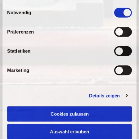
gesammelt haben.
E
Notwendig
i
n
w
Präferenzen
i
l
l
Statistiken
i
g
Marketing
u
n
g
Details zeigen
s
a
u
Cookies zulassen
s
w
Auswahl erlauben
a