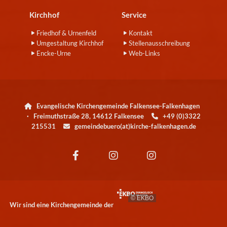
Kirchhof
Service
Friedhof & Urnenfeld
Kontakt
Umgestaltung Kirchhof
Stellenausschreibung
Encke-Urne
Web-Links
Evangelische Kirchengemeinde Falkensee-Falkenhagen

· Freimuthstraße 28, 14612 Falkensee
+49 (0)3322

215531
gemeindebuero(at)kirche-falkenhagen.de

© EKBO
Wir sind eine Kirchengemeinde der