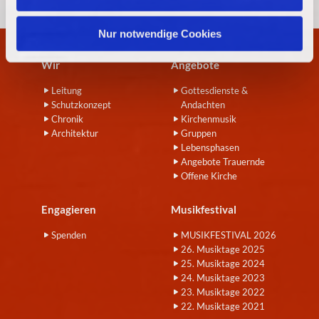
h
l
Nur notwendige Cookies
Wir
Angebote
Leitung
Gottesdienste &
Schutzkonzept
Andachten
Chronik
Kirchenmusik
Architektur
Gruppen
Lebensphasen
Angebote Trauernde
Offene Kirche
Engagieren
Musikfestival
Spenden
MUSIKFESTIVAL 2026
26. Musiktage 2025
25. Musiktage 2024
24. Musiktage 2023
23. Musiktage 2022
22. Musiktage 2021