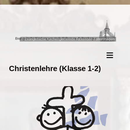
© Evangelische Kirchengemeinde Falkensee-Falkenhagen
Christenlehre (Klasse 1-2)