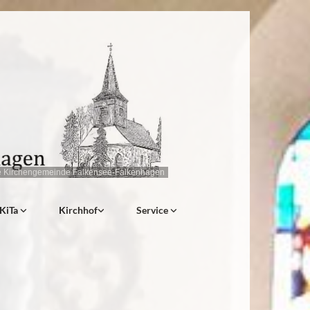
e Kirchengemeinde Falkensee-Falkenhagen
KiTa
Kirchhof
Service