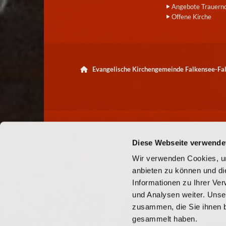
Angebote Trauern
Offene Kirche
Evangelische Kirchengemeinde Falkensee-F

Diese Webseite verwende
Wir verwenden Cookies, um
anbieten zu können und di
Informationen zu Ihrer Ve
und Analysen weiter. Unse
zusammen, die Sie ihnen b
gesammelt haben.