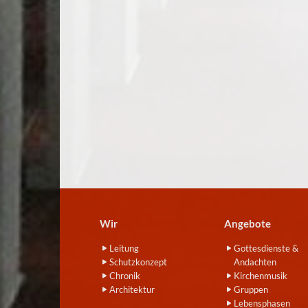
Wir
Angebote
Leitung
Gottesdienste &
Schutzkonzept
Andachten
Chronik
Kirchenmusik
Architektur
Gruppen
Lebensphasen