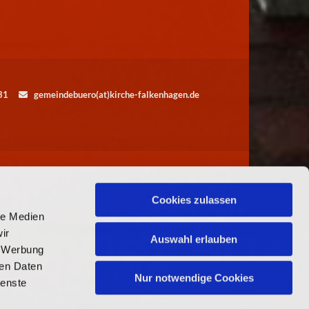
5531
gemeindebuero(at)kirche-falkenhagen.de

Cookies zulassen
le Medien
ir
Auswahl erlauben
, Werbung
ren Daten
Nur notwendige Cookies
ienste