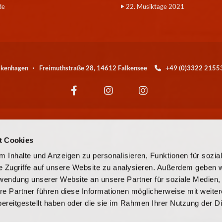
de
22. Musiktage 2021
alkenhagen · Freimuthstraße 28, 14612 Falkensee
+49 (0)3322 21

Wir sind eine Kirchengemeinde der
t Cookies
© EKBO
 Inhalte und Anzeigen zu personalisieren, Funktionen für sozia
e Zugriffe auf unsere Website zu analysieren. Außerdem geben w
© Evangelische Kirchengemeinde Falkensee-Falkenhagen
rwendung unserer Website an unsere Partner für soziale Medien
re Partner führen diese Informationen möglicherweise mit weite
Kontaktinformationen
Cookie-Richtlinie
Impressum
ereitgestellt haben oder die sie im Rahmen Ihrer Nutzung der D