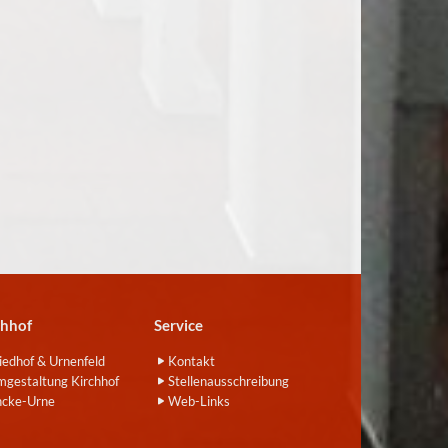
chhof
Service
iedhof & Urnenfeld
Kontakt
gestaltung Kirchhof
Stellenausschreibung
ncke-Urne
Web-Links