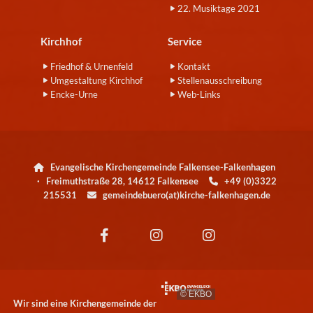
22. Musiktage 2021
Kirchhof
Service
Friedhof & Urnenfeld
Kontakt
Umgestaltung Kirchhof
Stellenausschreibung
Encke-Urne
Web-Links
Evangelische Kirchengemeinde Falkensee-Falkenhagen

· Freimuthstraße 28, 14612 Falkensee
+49 (0)3322

215531
gemeindebuero(at)kirche-falkenhagen.de

© EKBO
Wir sind eine Kirchengemeinde der