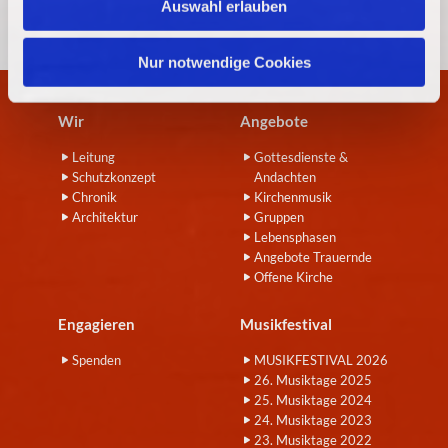
Auswahl erlauben
a
h
l
Nur notwendige Cookies
Wir
Angebote
Leitung
Gottesdienste &
Schutzkonzept
Andachten
Chronik
Kirchenmusik
Architektur
Gruppen
Lebensphasen
Angebote Trauernde
Offene Kirche
Engagieren
Musikfestival
Spenden
MUSIKFESTIVAL 2026
26. Musiktage 2025
25. Musiktage 2024
24. Musiktage 2023
23. Musiktage 2022