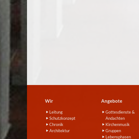
Wir
Angebote
Leitung
Gottesdienste &
Schutzkonzept
Andachten
Chronik
Kirchenmusik
Architektur
Gruppen
Lebensphasen