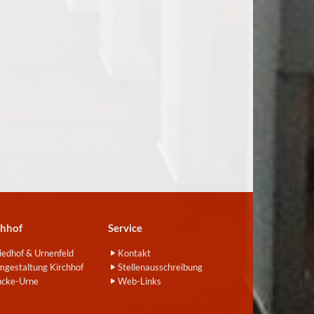
chhof
Service
iedhof & Urnenfeld
Kontakt
gestaltung Kirchhof
Stellenausschreibung
ncke-Urne
Web-Links