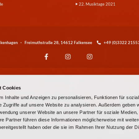
de
22. Musiktage 2021
alkenhagen · Freimuthstraße 28, 14612 Falkensee
+49 (0)3322 21

Wir sind eine Kirchengemeinde der
t Cookies
© EKBO
 Inhalte und Anzeigen zu personalisieren, Funktionen für sozia
e Zugriffe auf unsere Website zu analysieren. Außerdem geben w
© Evangelische Kirchengemeinde Falkensee-Falkenhagen
rwendung unserer Website an unsere Partner für soziale Medien
re Partner führen diese Informationen möglicherweise mit weite
Kontaktinformationen
Cookie-Richtlinie
Impressum
ereitgestellt haben oder die sie im Rahmen Ihrer Nutzung der D