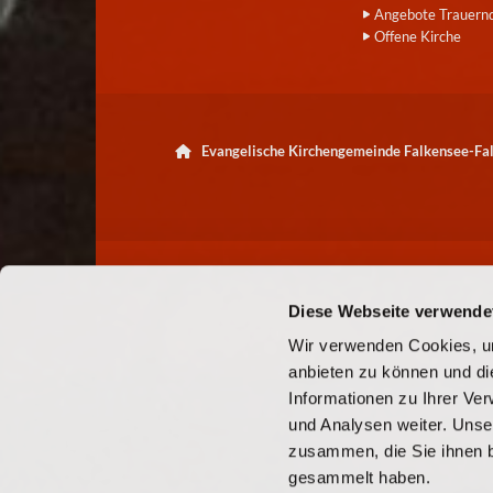
Angebote Trauern
Offene Kirche
Evangelische Kirchengemeinde Falkensee-F

Diese Webseite verwende
Wir verwenden Cookies, um
anbieten zu können und di
Informationen zu Ihrer Ve
und Analysen weiter. Unse
zusammen, die Sie ihnen b
gesammelt haben.