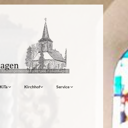
e Kirchengemeinde Falkensee-Falkenhagen
KiTa
Kirchhof
Service