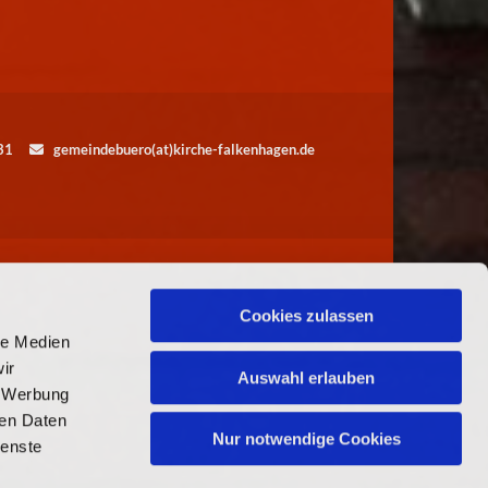
5531
gemeindebuero(at)kirche-falkenhagen.de

Cookies zulassen
le Medien
ir
Auswahl erlauben
, Werbung
ren Daten
Nur notwendige Cookies
ienste