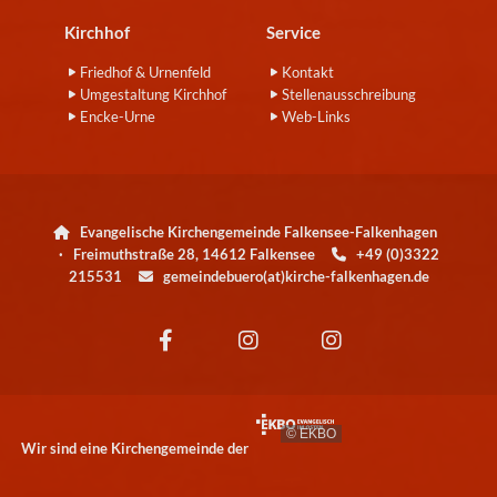
Kirchhof
Service
Friedhof & Urnenfeld
Kontakt
Umgestaltung Kirchhof
Stellenausschreibung
Encke-Urne
Web-Links
Evangelische Kirchengemeinde Falkensee-Falkenhagen

· Freimuthstraße 28, 14612 Falkensee
+49 (0)3322

215531
gemeindebuero(at)kirche-falkenhagen.de

© EKBO
Wir sind eine Kirchengemeinde der