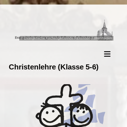
© Evangelische Kirchengemeinde Falkensee-Falkenhagen
Christenlehre (Klasse 5-6)