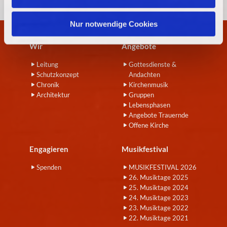
h
l
Nur notwendige Cookies
Wir
Angebote
Leitung
Gottesdienste &
Schutzkonzept
Andachten
Chronik
Kirchenmusik
Architektur
Gruppen
Lebensphasen
Angebote Trauernde
Offene Kirche
Engagieren
Musikfestival
Spenden
MUSIKFESTIVAL 2026
26. Musiktage 2025
25. Musiktage 2024
24. Musiktage 2023
23. Musiktage 2022
22. Musiktage 2021