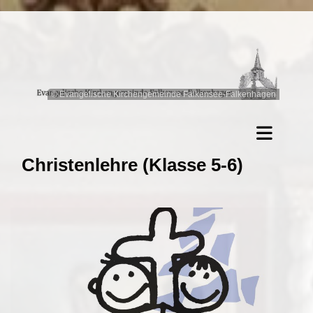
© Evangelische Kirchengemeinde Falkensee-Falkenhagen
Christenlehre (Klasse 5-6)