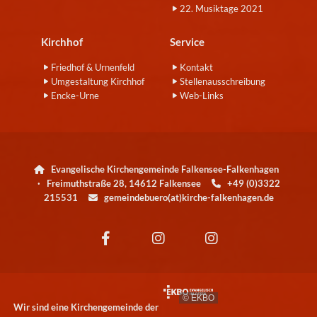
22. Musiktage 2021
Kirchhof
Service
Friedhof & Urnenfeld
Kontakt
Umgestaltung Kirchhof
Stellenausschreibung
Encke-Urne
Web-Links
Evangelische Kirchengemeinde Falkensee-Falkenhagen

· Freimuthstraße 28, 14612 Falkensee
+49 (0)3322

215531
gemeindebuero(at)kirche-falkenhagen.de

© EKBO
Wir sind eine Kirchengemeinde der