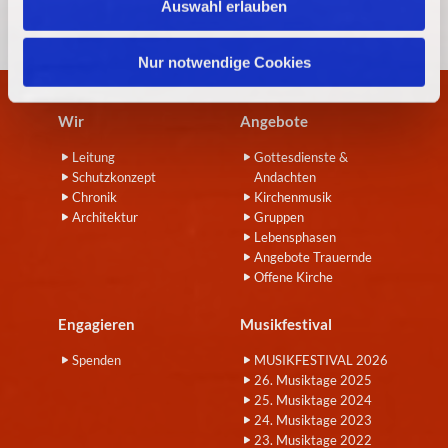
Auswahl erlauben
a
h
l
Nur notwendige Cookies
Wir
Angebote
Leitung
Gottesdienste &
Schutzkonzept
Andachten
Chronik
Kirchenmusik
Architektur
Gruppen
Lebensphasen
Angebote Trauernde
Offene Kirche
Engagieren
Musikfestival
Spenden
MUSIKFESTIVAL 2026
26. Musiktage 2025
25. Musiktage 2024
24. Musiktage 2023
23. Musiktage 2022