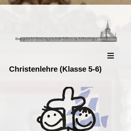
© Evangelische Kirchengemeinde Falkensee-Falkenhagen
Christenlehre (Klasse 5-6)