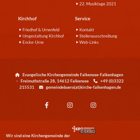
22. Musiktage 2021
Kirchhof
Service
Friedhof & Urnenfeld
Kontakt
Umgestaltung Kirchhof
Stellenausschreibung
Encke-Urne
Web-Links
Evangelische Kirchengemeinde Falkensee-Falkenhagen

· Freimuthstraße 28, 14612 Falkensee
+49 (0)3322

215531
gemeindebuero(at)kirche-falkenhagen.de

© EKBO
Wir sind eine Kirchengemeinde der