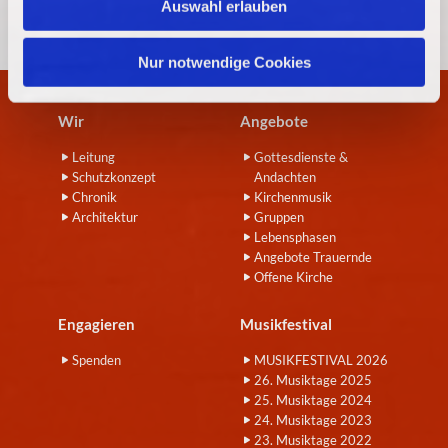
Auswahl erlauben
a
h
l
Nur notwendige Cookies
Wir
Angebote
Leitung
Gottesdienste &
Schutzkonzept
Andachten
Chronik
Kirchenmusik
Architektur
Gruppen
Lebensphasen
Angebote Trauernde
Offene Kirche
Engagieren
Musikfestival
Spenden
MUSIKFESTIVAL 2026
26. Musiktage 2025
25. Musiktage 2024
24. Musiktage 2023
23. Musiktage 2022