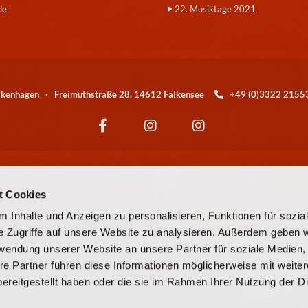
de
22. Musiktage 2021
alkenhagen · Freimuthstraße 28, 14612 Falkensee
+49 (0)3322 21

Wir sind eine Kirchengemeinde der
t Cookies
© EKBO
 Inhalte und Anzeigen zu personalisieren, Funktionen für sozia
e Zugriffe auf unsere Website zu analysieren. Außerdem geben w
© Evangelische Kirchengemeinde Falkensee-Falkenhagen
rwendung unserer Website an unsere Partner für soziale Medien
re Partner führen diese Informationen möglicherweise mit weite
Kontaktinformationen
Cookie-Richtlinie
Impressum
ereitgestellt haben oder die sie im Rahmen Ihrer Nutzung der D