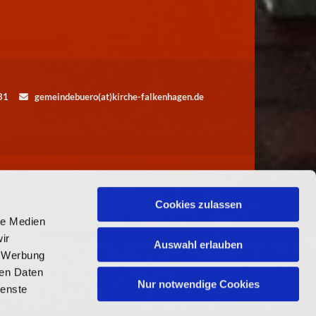
5531
gemeindebuero(at)kirche-falkenhagen.de

Cookies zulassen
le Medien
ir
Auswahl erlauben
, Werbung
ren Daten
Nur notwendige Cookies
ienste