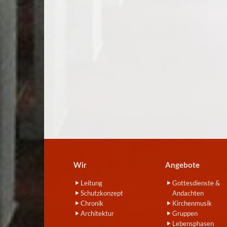
Wir
Angebote
Leitung
Gottesdienste &
Schutzkonzept
Andachten
Chronik
Kirchenmusik
Architektur
Gruppen
Lebensphasen