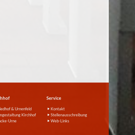
chhof
Service
iedhof & Urnenfeld
Kontakt
gestaltung Kirchhof
Stellenausschreibung
ncke-Urne
Web-Links