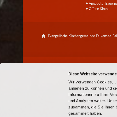
Angebote Trauern
Offene Kirche
Evangelische Kirchengemeinde Falkensee-F

Diese Webseite verwende
Wir verwenden Cookies, um
anbieten zu können und di
Informationen zu Ihrer Ve
und Analysen weiter. Unse
zusammen, die Sie ihnen b
gesammelt haben.