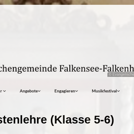
© Evangelisch
ir
Angebote
Engagieren
Musikfestival
stenlehre (Klasse 5-6)