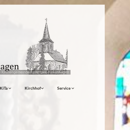
e Kirchengemeinde Falkensee-Falkenhagen
KiTa
Kirchhof
Service