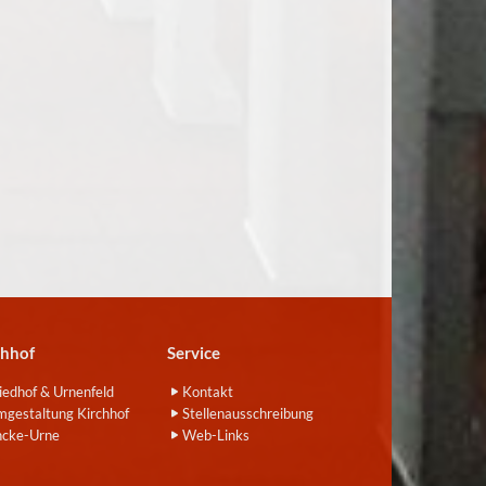
chhof
Service
iedhof & Urnenfeld
Kontakt
gestaltung Kirchhof
Stellenausschreibung
ncke-Urne
Web-Links