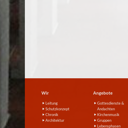
Wir
Angebote
Leitung
Gottesdienste &
Schutzkonzept
Andachten
Chronik
Kirchenmusik
Architektur
Gruppen
Lebensphasen