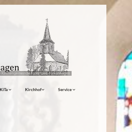
e Kirchengemeinde Falkensee-Falkenhagen
KiTa
Kirchhof
Service