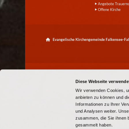
Angebote Trauern
Offene Kirche
Evangelische Kirchengemeinde Falkensee-F

Diese Webseite verwende
Wir verwenden Cookies, um
anbieten zu können und di
Informationen zu Ihrer Ve
und Analysen weiter. Unse
zusammen, die Sie ihnen b
gesammelt haben.