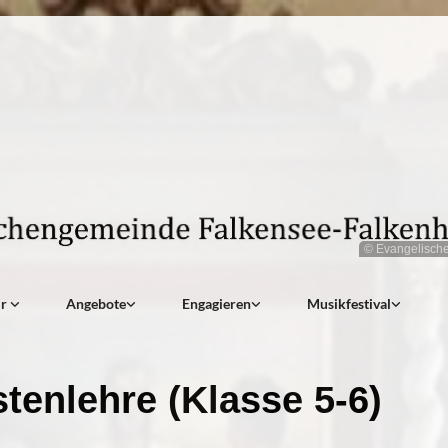
© Evangelisch
ir
Angebote
Engagieren
Musikfestival
stenlehre (Klasse 5-6)