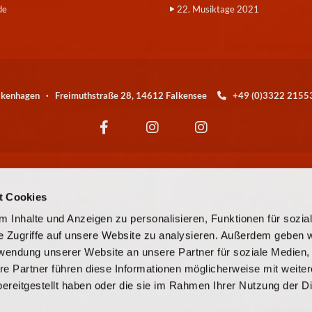
de
22. Musiktage 2021
alkenhagen · Freimuthstraße 28, 14612 Falkensee
+49 (0)3322 21

Wir sind eine Kirchengemeinde der
t Cookies
© EKBO
 Inhalte und Anzeigen zu personalisieren, Funktionen für sozia
e Zugriffe auf unsere Website zu analysieren. Außerdem geben w
© Evangelische Kirchengemeinde Falkensee-Falkenhagen
rwendung unserer Website an unsere Partner für soziale Medien
re Partner führen diese Informationen möglicherweise mit weite
Kontaktinformationen
Cookie-Richtlinie
Impressum
ereitgestellt haben oder die sie im Rahmen Ihrer Nutzung der D