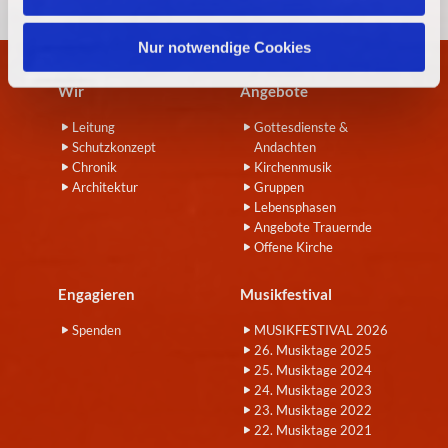
h
l
Nur notwendige Cookies
Wir
Angebote
Leitung
Gottesdienste &
Schutzkonzept
Andachten
Chronik
Kirchenmusik
Architektur
Gruppen
Lebensphasen
Angebote Trauernde
Offene Kirche
Engagieren
Musikfestival
Spenden
MUSIKFESTIVAL 2026
26. Musiktage 2025
25. Musiktage 2024
24. Musiktage 2023
23. Musiktage 2022
22. Musiktage 2021