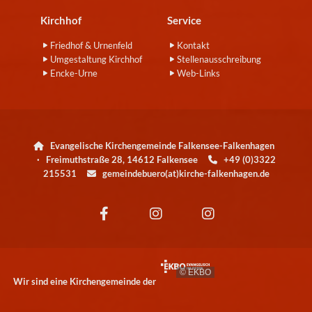
Kirchhof
Service
Friedhof & Urnenfeld
Kontakt
Umgestaltung Kirchhof
Stellenausschreibung
Encke-Urne
Web-Links
Evangelische Kirchengemeinde Falkensee-Falkenhagen

· Freimuthstraße 28, 14612 Falkensee
+49 (0)3322

215531
gemeindebuero(at)kirche-falkenhagen.de

© EKBO
Wir sind eine Kirchengemeinde der