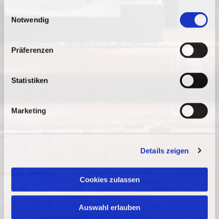
gesammelt haben.
E
Notwendig
i
n
w
Präferenzen
i
l
l
Statistiken
i
g
Marketing
u
n
g
Details zeigen
s
a
u
Cookies zulassen
s
w
Auswahl erlauben
a