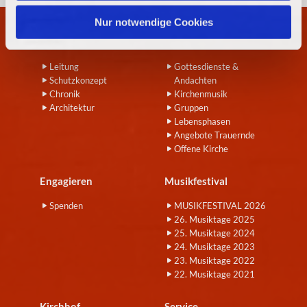
h
l
Nur notwendige Cookies
Wir
Angebote
Leitung
Gottesdienste &
Schutzkonzept
Andachten
Chronik
Kirchenmusik
Architektur
Gruppen
Lebensphasen
Angebote Trauernde
Offene Kirche
Engagieren
Musikfestival
Spenden
MUSIKFESTIVAL 2026
26. Musiktage 2025
25. Musiktage 2024
24. Musiktage 2023
23. Musiktage 2022
22. Musiktage 2021
Kirchhof
Service