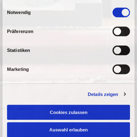
gesammelt haben.
E
Notwendig
i
n
w
Präferenzen
i
l
l
Statistiken
i
g
Marketing
u
n
g
Details zeigen
s
a
u
Cookies zulassen
s
w
Auswahl erlauben
a