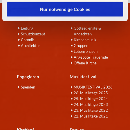
h
l
Nur notwendige Cookies
Wir
Angebote
Leitung
Gottesdienste &
Schutzkonzept
Andachten
Chronik
Kirchenmusik
Architektur
Gruppen
Lebensphasen
Angebote Trauernde
Offene Kirche
Engagieren
Musikfestival
Spenden
MUSIKFESTIVAL 2026
26. Musiktage 2025
25. Musiktage 2024
24. Musiktage 2023
23. Musiktage 2022
22. Musiktage 2021
Kirchhof
Service