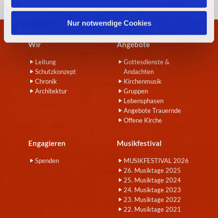
h
l
Nur notwendige Cookies
Wir
Angebote
Leitung
Gottesdienste &
Schutzkonzept
Andachten
Chronik
Kirchenmusik
Architektur
Gruppen
Lebensphasen
Angebote Trauernde
Offene Kirche
Engagieren
Musikfestival
Spenden
MUSIKFESTIVAL 2026
26. Musiktage 2025
25. Musiktage 2024
24. Musiktage 2023
23. Musiktage 2022
22. Musiktage 2021