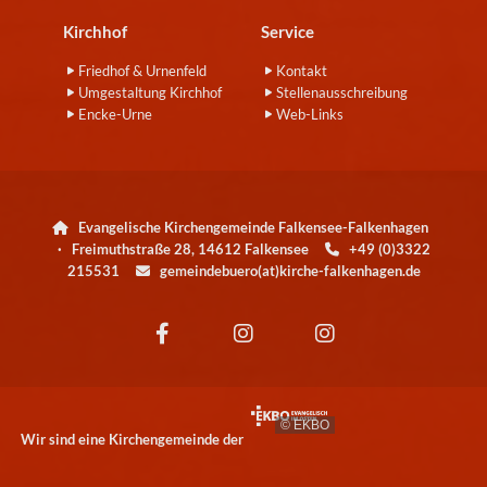
Kirchhof
Service
Friedhof & Urnenfeld
Kontakt
Umgestaltung Kirchhof
Stellenausschreibung
Encke-Urne
Web-Links
Evangelische Kirchengemeinde Falkensee-Falkenhagen

· Freimuthstraße 28, 14612 Falkensee
+49 (0)3322

215531
gemeindebuero(at)kirche-falkenhagen.de

© EKBO
Wir sind eine Kirchengemeinde der