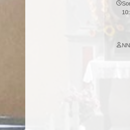
So
10
NN