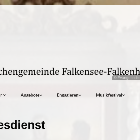
© Evangelisch
ir
Angebote
Engagieren
Musikfestival
esdienst