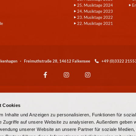
25. Musiktage 2024
E
24. Musiktage 2023
23. Musiktage 2022
de
22. Musiktage 2021
alkenhagen · Freimuthstraße 28, 14612 Falkensee
+49 (0)3322 21

Wir sind eine Kirchengemeinde der
t Cookies
© EKBO
 Inhalte und Anzeigen zu personalisieren, Funktionen für sozia
e Zugriffe auf unsere Website zu analysieren. Außerdem geben w
© Evangelische Kirchengemeinde Falkensee-Falkenhagen
rwendung unserer Website an unsere Partner für soziale Medien