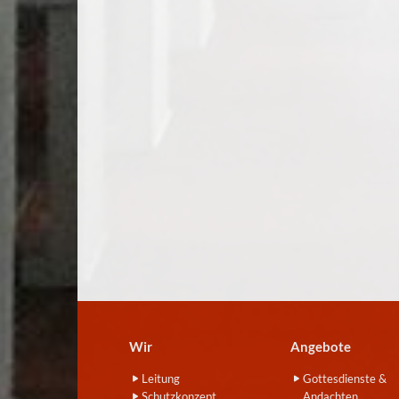
Wir
Angebote
Leitung
Gottesdienste &
Schutzkonzept
Andachten