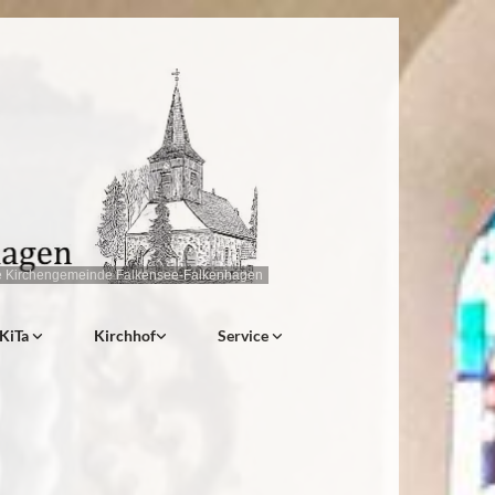
e Kirchengemeinde Falkensee-Falkenhagen
KiTa
Kirchhof
Service