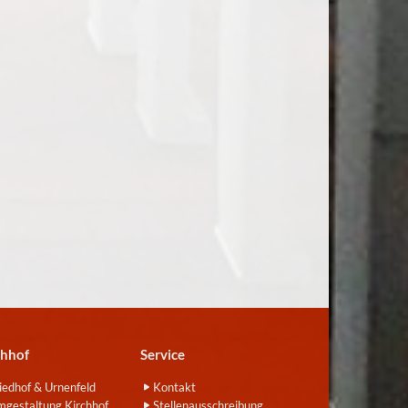
chhof
Service
iedhof & Urnenfeld
Kontakt
gestaltung Kirchhof
Stellenausschreibung