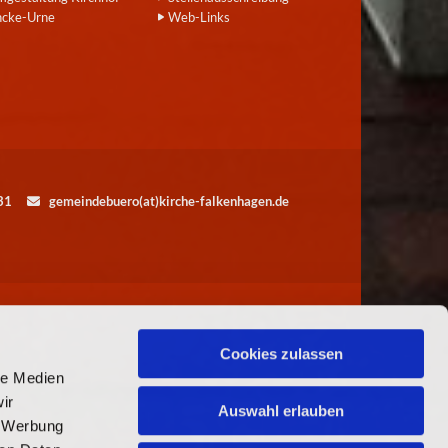
ncke-Urne
Web-Links
5531
gemeindebuero(at)kirche-falkenhagen.de

Cookies zulassen
le Medien
ir
Auswahl erlauben
, Werbung