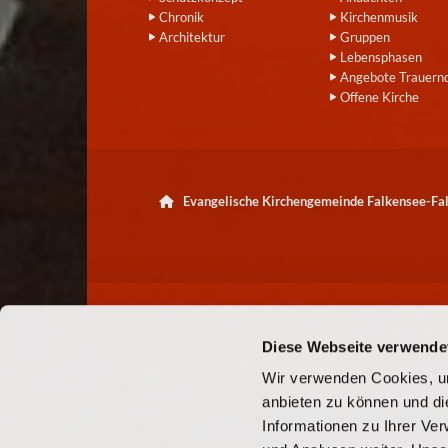
Chronik
Kirchenmusik
Architektur
Gruppen
Lebensphasen
Angebote Trauern
Offene Kirche
Evangelische Kirchengemeinde Falkensee-F

Diese Webseite verwende
Wir verwenden Cookies, um
anbieten zu können und di
Informationen zu Ihrer Ve