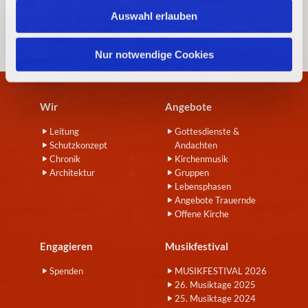
w
Auswahl erlauben
a
h
l
Nur notwendige Cookies
Wir
Angebote
Leitung
Gottesdienste &
Schutzkonzept
Andachten
Chronik
Kirchenmusik
Architektur
Gruppen
Lebensphasen
Angebote Trauernde
Offene Kirche
Engagieren
Musikfestival
Spenden
MUSIKFESTIVAL 2026
26. Musiktage 2025
25. Musiktage 2024