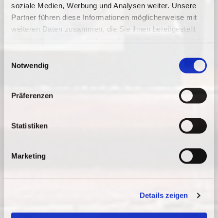
soziale Medien, Werbung und Analysen weiter. Unsere
Partner führen diese Informationen möglicherweise mit
weiteren Daten zusammen, die Sie ihnen bereitgestellt
haben oder die sie im Rahmen Ihrer Nutzung der Dienste
gesammelt haben.
E
Notwendig
i
n
w
Präferenzen
i
l
l
Statistiken
i
g
Marketing
u
n
g
Details zeigen
s
a