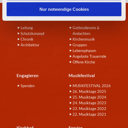
h
l
Nur notwendige Cookies
Wir
Angebote
Leitung
Gottesdienste &
Schutzkonzept
Andachten
Chronik
Kirchenmusik
Architektur
Gruppen
Lebensphasen
Angebote Trauernde
Offene Kirche
Engagieren
Musikfestival
Spenden
MUSIKFESTIVAL 2026
26. Musiktage 2025
25. Musiktage 2024
24. Musiktage 2023
23. Musiktage 2022
22. Musiktage 2021
Kirchhof
Service