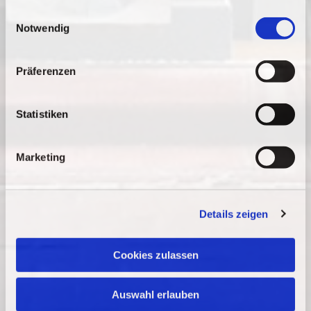
gesammelt haben.
E
Notwendig
i
n
w
Präferenzen
i
l
l
Statistiken
i
g
Marketing
u
n
g
Details zeigen
s
a
u
Cookies zulassen
s
w
Auswahl erlauben
a