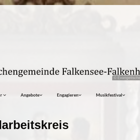
© Evangelisch
ir
Angebote
Engagieren
Musikfestival
arbeitskreis