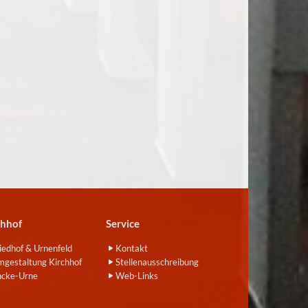
chhof
Service
iedhof & Urnenfeld
Kontakt
gestaltung Kirchhof
Stellenausschreibung
ncke-Urne
Web-Links