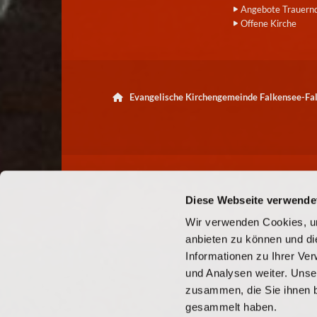
Angebote Trauern
Offene Kirche
Evangelische Kirchengemeinde Falkensee-F

Diese Webseite verwende
Wir verwenden Cookies, um
anbieten zu können und di
Informationen zu Ihrer Ve
und Analysen weiter. Unse
zusammen, die Sie ihnen b
gesammelt haben.