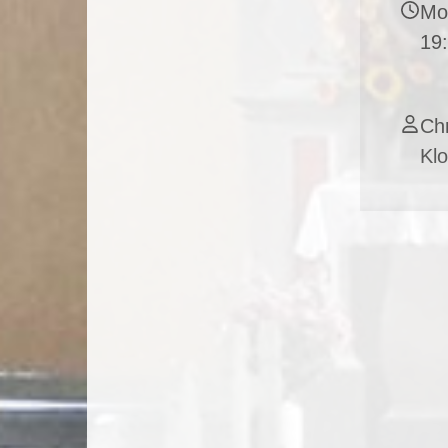
Mon
19
Chr
Klo