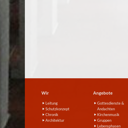
Wir
Angebote
Leitung
Gottesdienste &
Schutzkonzept
Andachten
Chronik
Kirchenmusik
Architektur
Gruppen
Lebensphasen