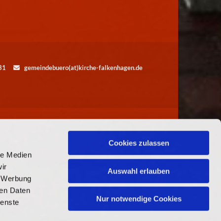
5531
gemeindebuero(at)kirche-falkenhagen.de

Cookies zulassen
le Medien
ir
Auswahl erlauben
, Werbung
ren Daten
Nur notwendige Cookies
ienste