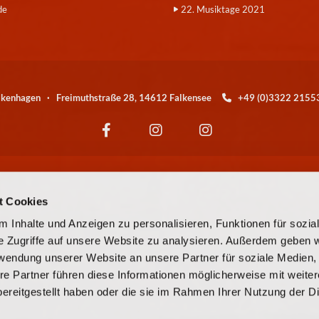
de
22. Musiktage 2021
alkenhagen · Freimuthstraße 28, 14612 Falkensee
+49 (0)3322 21

Wir sind eine Kirchengemeinde der
t Cookies
© EKBO
 Inhalte und Anzeigen zu personalisieren, Funktionen für sozia
e Zugriffe auf unsere Website zu analysieren. Außerdem geben w
© Evangelische Kirchengemeinde Falkensee-Falkenhagen
rwendung unserer Website an unsere Partner für soziale Medien
re Partner führen diese Informationen möglicherweise mit weite
Kontaktinformationen
Cookie-Richtlinie
Impressum
ereitgestellt haben oder die sie im Rahmen Ihrer Nutzung der D