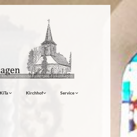
e Kirchengemeinde Falkensee-Falkenhagen
KiTa
Kirchhof
Service