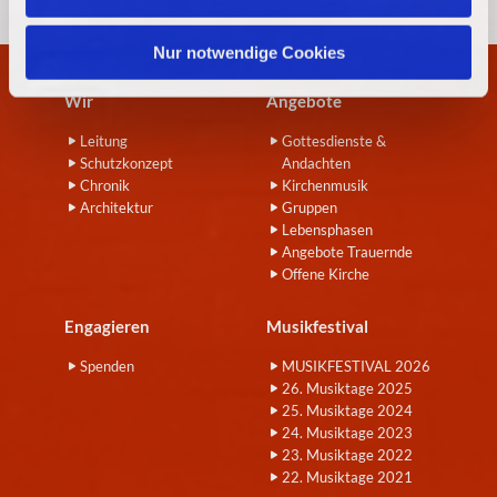
h
l
Nur notwendige Cookies
Wir
Angebote
Leitung
Gottesdienste &
Schutzkonzept
Andachten
Chronik
Kirchenmusik
Architektur
Gruppen
Lebensphasen
Angebote Trauernde
Offene Kirche
Engagieren
Musikfestival
Spenden
MUSIKFESTIVAL 2026
26. Musiktage 2025
25. Musiktage 2024
24. Musiktage 2023
23. Musiktage 2022
22. Musiktage 2021