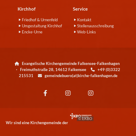
Kirchhof
Service
Friedhof & Urnenfeld
Kontakt
Umgestaltung Kirchhof
Stellenausschreibung
Encke-Urne
Web-Links
Evangelische Kirchengemeinde Falkensee-Falkenhagen

· Freimuthstraße 28, 14612 Falkensee
+49 (0)3322

215531
gemeindebuero(at)kirche-falkenhagen.de

© EKBO
Wir sind eine Kirchengemeinde der