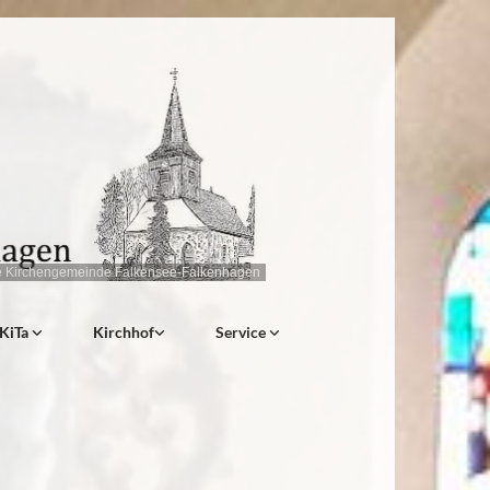
e Kirchengemeinde Falkensee-Falkenhagen
KiTa
Kirchhof
Service