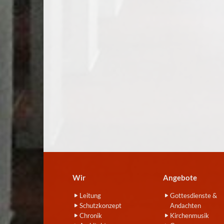
Wir
Angebote
Leitung
Gottesdienste &
Schutzkonzept
Andachten
Chronik
Kirchenmusik