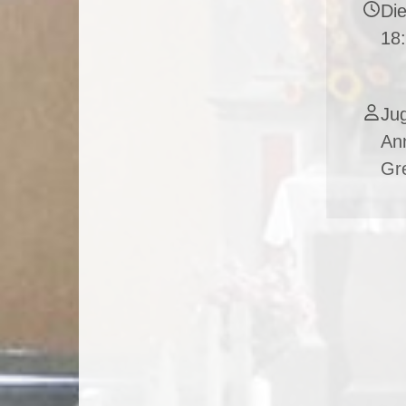
Die
18
Jug
An
Gre