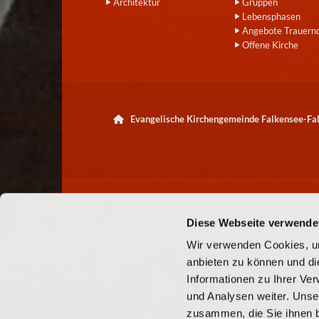
Architektur
Gruppen
Lebensphasen
Angebote Trauern
Offene Kirche
Evangelische Kirchengemeinde Falkensee-F

Diese Webseite verwende
Wir verwenden Cookies, um
anbieten zu können und di
Informationen zu Ihrer Ve
und Analysen weiter. Unse
zusammen, die Sie ihnen b