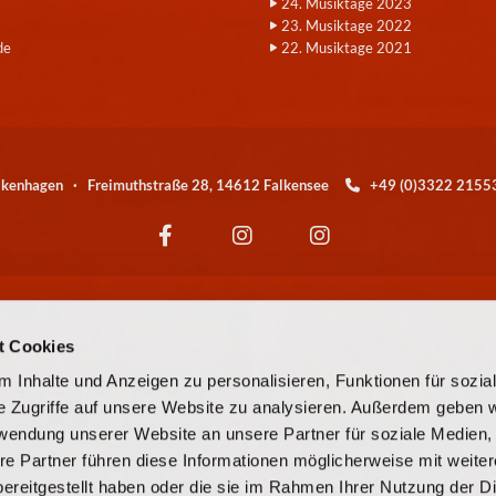
24. Musiktage 2023
23. Musiktage 2022
de
22. Musiktage 2021
alkenhagen · Freimuthstraße 28, 14612 Falkensee
+49 (0)3322 21

Wir sind eine Kirchengemeinde der
t Cookies
© EKBO
 Inhalte und Anzeigen zu personalisieren, Funktionen für sozia
e Zugriffe auf unsere Website zu analysieren. Außerdem geben w
© Evangelische Kirchengemeinde Falkensee-Falkenhagen
rwendung unserer Website an unsere Partner für soziale Medien
re Partner führen diese Informationen möglicherweise mit weite
Kontaktinformationen
Cookie-Richtlinie
Impressum
ereitgestellt haben oder die sie im Rahmen Ihrer Nutzung der D