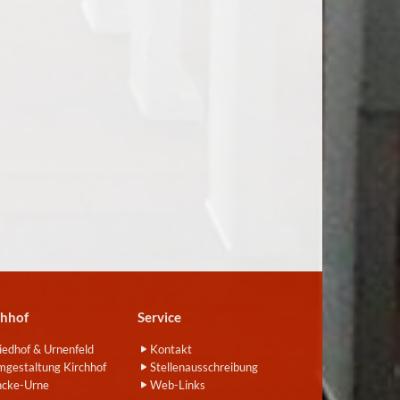
chhof
Service
iedhof & Urnenfeld
Kontakt
gestaltung Kirchhof
Stellenausschreibung
ncke-Urne
Web-Links