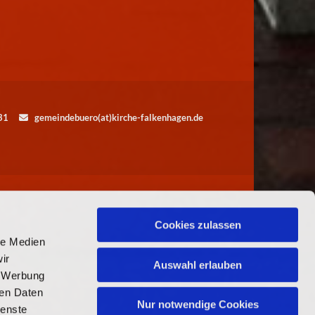
5531
gemeindebuero(at)kirche-falkenhagen.de

Cookies zulassen
le Medien
ir
Auswahl erlauben
, Werbung
ren Daten
Nur notwendige Cookies
ienste