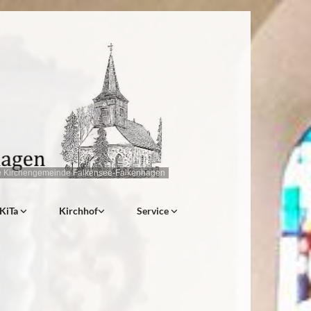
e Kirchengemeinde Falkensee-Falkenhagen
KiTa
Kirchhof
Service