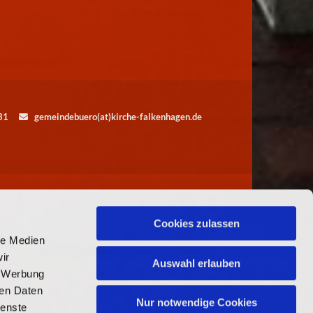
5531
gemeindebuero(at)kirche-falkenhagen.de

Cookies zulassen
le Medien
ir
Auswahl erlauben
, Werbung
ren Daten
Nur notwendige Cookies
ienste