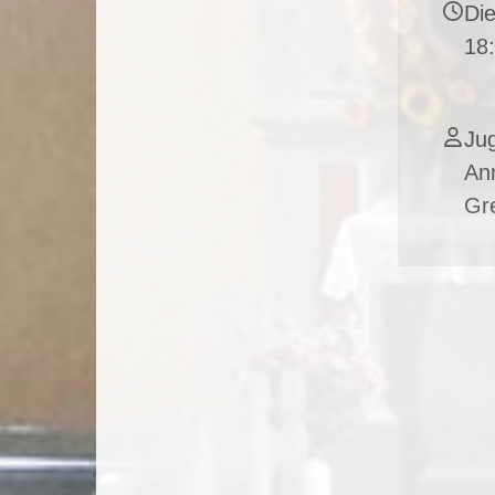
Die
18
Jug
An
Gre