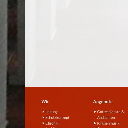
Wir
Angebote
Leitung
Gottesdienste &
Schutzkonzept
Andachten
Chronik
Kirchenmusik