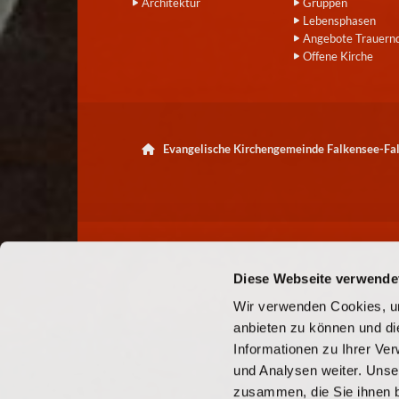
Architektur
Gruppen
Lebensphasen
Angebote Trauern
Offene Kirche
Evangelische Kirchengemeinde Falkensee-F

Diese Webseite verwende
Wir verwenden Cookies, um
anbieten zu können und di
Informationen zu Ihrer Ve
und Analysen weiter. Unse
zusammen, die Sie ihnen b