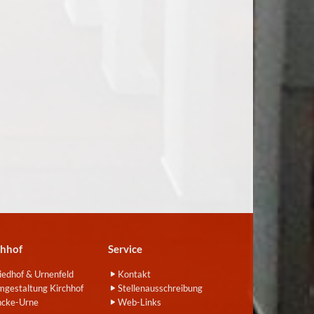
chhof
Service
iedhof & Urnenfeld
Kontakt
gestaltung Kirchhof
Stellenausschreibung
ncke-Urne
Web-Links