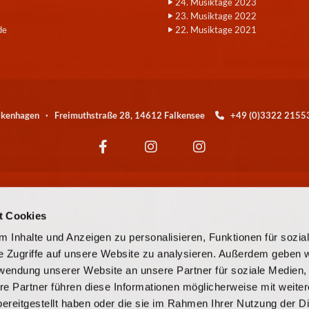
24. Musiktage 2023
23. Musiktage 2022
de
22. Musiktage 2021
alkenhagen · Freimuthstraße 28, 14612 Falkensee
+49 (0)3322 21

Wir sind eine Kirchengemeinde der
t Cookies
© EKBO
 Inhalte und Anzeigen zu personalisieren, Funktionen für sozia
e Zugriffe auf unsere Website zu analysieren. Außerdem geben w
© Evangelische Kirchengemeinde Falkensee-Falkenhagen
rwendung unserer Website an unsere Partner für soziale Medien
re Partner führen diese Informationen möglicherweise mit weite
Kontaktinformationen
Cookie-Richtlinie
Impressum
ereitgestellt haben oder die sie im Rahmen Ihrer Nutzung der D