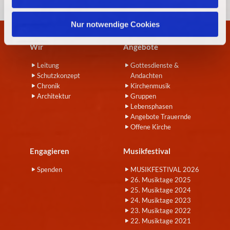
h
l
Nur notwendige Cookies
Wir
Angebote
Leitung
Gottesdienste &
Schutzkonzept
Andachten
Chronik
Kirchenmusik
Architektur
Gruppen
Lebensphasen
Angebote Trauernde
Offene Kirche
Engagieren
Musikfestival
Spenden
MUSIKFESTIVAL 2026
26. Musiktage 2025
25. Musiktage 2024
24. Musiktage 2023
23. Musiktage 2022
22. Musiktage 2021