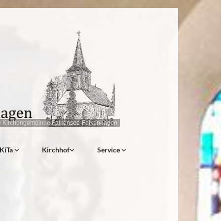
e Kirchengemeinde Falkensee-Falkenhagen
KiTa
Kirchhof
Service