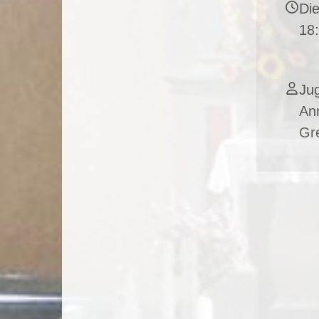
Die
18
Jug
An
Gre