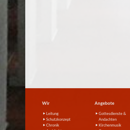
Wir
Angebote
Leitung
Gottesdienste &
Schutzkonzept
Andachten
Chronik
Kirchenmusik