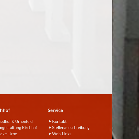
chhof
Service
iedhof & Urnenfeld
Kontakt
gestaltung Kirchhof
Stellenausschreibung
ncke-Urne
Web-Links