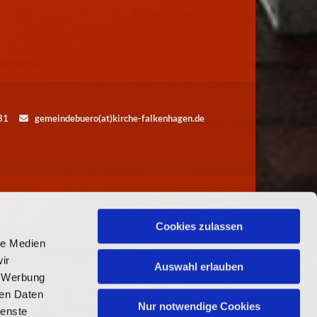
5531
gemeindebuero(at)kirche-falkenhagen.de

Cookies zulassen
le Medien
ir
Auswahl erlauben
, Werbung
ren Daten
Nur notwendige Cookies
ienste