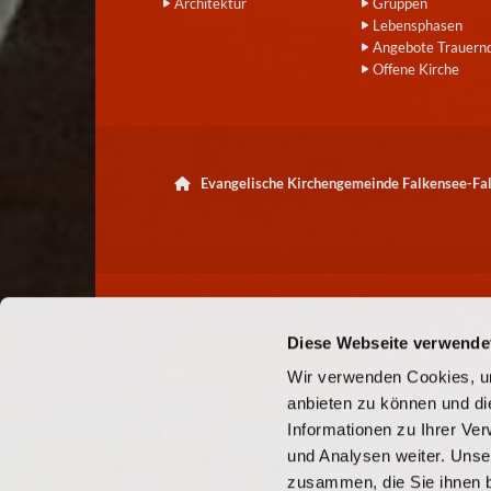
Architektur
Gruppen
Lebensphasen
Angebote Trauern
Offene Kirche
Evangelische Kirchengemeinde Falkensee-F

Diese Webseite verwende
Wir verwenden Cookies, um
anbieten zu können und di
Informationen zu Ihrer Ve
und Analysen weiter. Unse
zusammen, die Sie ihnen b