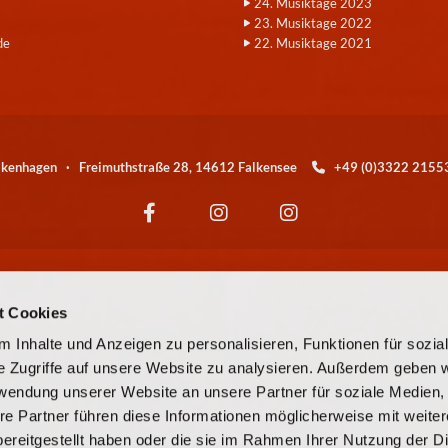
24. Musiktage 2023
23. Musiktage 2022
de
22. Musiktage 2021
alkenhagen · Freimuthstraße 28, 14612 Falkensee
+49 (0)3322 21

Wir sind eine Kirchengemeinde der
t Cookies
© EKBO
 Inhalte und Anzeigen zu personalisieren, Funktionen für sozia
e Zugriffe auf unsere Website zu analysieren. Außerdem geben w
© Evangelische Kirchengemeinde Falkensee-Falkenhagen
rwendung unserer Website an unsere Partner für soziale Medien
re Partner führen diese Informationen möglicherweise mit weite
Kontaktinformationen
Cookie-Richtlinie
Impressum
ereitgestellt haben oder die sie im Rahmen Ihrer Nutzung der D