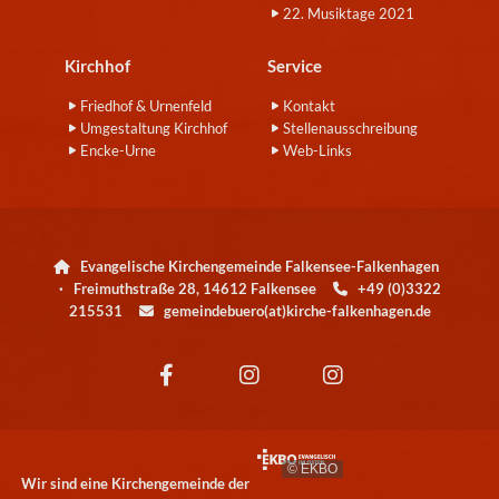
22. Musiktage 2021
Kirchhof
Service
Friedhof & Urnenfeld
Kontakt
Umgestaltung Kirchhof
Stellenausschreibung
Encke-Urne
Web-Links
Evangelische Kirchengemeinde Falkensee-Falkenhagen

· Freimuthstraße 28, 14612 Falkensee
+49 (0)3322

215531
gemeindebuero(at)kirche-falkenhagen.de

© EKBO
Wir sind eine Kirchengemeinde der