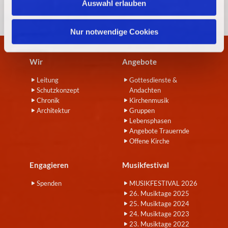
Auswahl erlauben
a
h
l
Nur notwendige Cookies
Wir
Angebote
Leitung
Gottesdienste &
Schutzkonzept
Andachten
Chronik
Kirchenmusik
Architektur
Gruppen
Lebensphasen
Angebote Trauernde
Offene Kirche
Engagieren
Musikfestival
Spenden
MUSIKFESTIVAL 2026
26. Musiktage 2025
25. Musiktage 2024
24. Musiktage 2023
23. Musiktage 2022