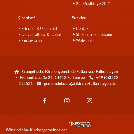
22. Musiktage 2021
Kirchhof
Service
Friedhof & Urnenfeld
Kontakt
Umgestaltung Kirchhof
Stellenausschreibung
Encke-Urne
Web-Links
Evangelische Kirchengemeinde Falkensee-Falkenhagen

· Freimuthstraße 28, 14612 Falkensee
+49 (0)3322

215531
gemeindebuero(at)kirche-falkenhagen.de

© EKBO
Wir sind eine Kirchengemeinde der