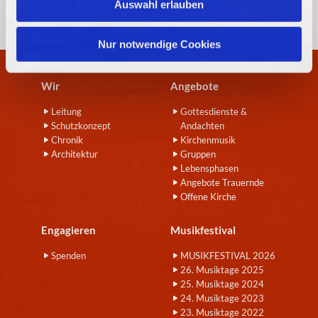
Auswahl erlauben
a
h
l
Nur notwendige Cookies
Wir
Angebote
Leitung
Gottesdienste &
Schutzkonzept
Andachten
Chronik
Kirchenmusik
Architektur
Gruppen
Lebensphasen
Angebote Trauernde
Offene Kirche
Engagieren
Musikfestival
Spenden
MUSIKFESTIVAL 2026
26. Musiktage 2025
25. Musiktage 2024
24. Musiktage 2023
23. Musiktage 2022