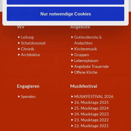
h
l
Nur notwendige Cookies
Wir
Angebote
Leitung
Gottesdienste &
Schutzkonzept
Andachten
Chronik
Kirchenmusik
Architektur
Gruppen
Lebensphasen
Angebote Trauernde
Offene Kirche
Engagieren
Musikfestival
Spenden
MUSIKFESTIVAL 2026
26. Musiktage 2025
25. Musiktage 2024
24. Musiktage 2023
23. Musiktage 2022
22. Musiktage 2021