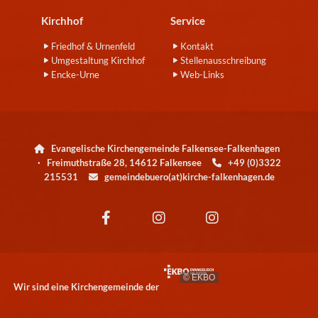
Kirchhof
Service
Friedhof & Urnenfeld
Kontakt
Umgestaltung Kirchhof
Stellenausschreibung
Encke-Urne
Web-Links
Evangelische Kirchengemeinde Falkensee-Falkenhagen

· Freimuthstraße 28, 14612 Falkensee
+49 (0)3322

215531
gemeindebuero(at)kirche-falkenhagen.de

© EKBO
Wir sind eine Kirchengemeinde der