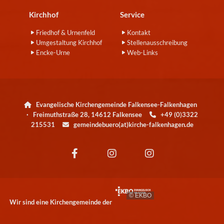
Kirchhof
Service
Friedhof & Urnenfeld
Kontakt
Umgestaltung Kirchhof
Stellenausschreibung
Encke-Urne
Web-Links
Evangelische Kirchengemeinde Falkensee-Falkenhagen

· Freimuthstraße 28, 14612 Falkensee
+49 (0)3322

215531
gemeindebuero(at)kirche-falkenhagen.de

© EKBO
Wir sind eine Kirchengemeinde der