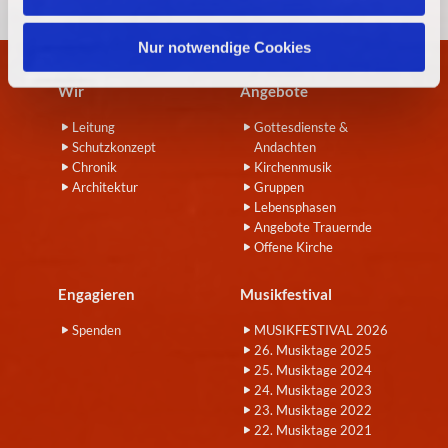
h
l
Nur notwendige Cookies
Wir
Angebote
Leitung
Gottesdienste &
Schutzkonzept
Andachten
Chronik
Kirchenmusik
Architektur
Gruppen
Lebensphasen
Angebote Trauernde
Offene Kirche
Engagieren
Musikfestival
Spenden
MUSIKFESTIVAL 2026
26. Musiktage 2025
25. Musiktage 2024
24. Musiktage 2023
23. Musiktage 2022
22. Musiktage 2021