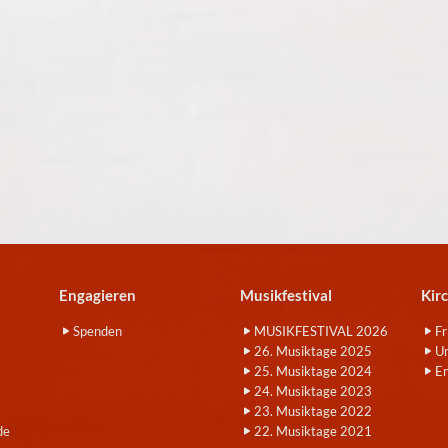
Engagieren
Musikfestival
Kir
Spenden
MUSIKFESTIVAL 2026
Fr
26. Musiktage 2025
Um
25. Musiktage 2024
E
24. Musiktage 2023
23. Musiktage 2022
de
22. Musiktage 2021