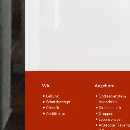
Wir
Angebote
Leitung
Gottesdienste &
Schutzkonzept
Andachten
Chronik
Kirchenmusik
Architektur
Gruppen
Lebensphasen
Angebote Trauern