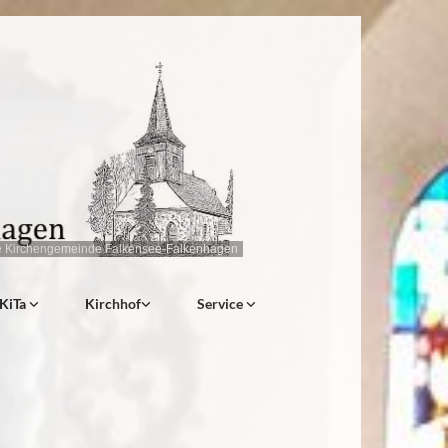
e Kirchengemeinde Falkensee-Falkenhagen
KiTa
Kirchhof
Service