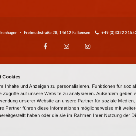
alkenhagen · Freimuthstraße 28, 14612 Falkensee
+49 (0)3322 21

Wir sind eine Kirchengemeinde der
t Cookies
© EKBO
 Inhalte und Anzeigen zu personalisieren, Funktionen für sozia
e Zugriffe auf unsere Website zu analysieren. Außerdem geben w
© Evangelische Kirchengemeinde Falkensee-Falkenhagen
rwendung unserer Website an unsere Partner für soziale Medien
re Partner führen diese Informationen möglicherweise mit weite
Kontaktinformationen
Cookie-Richtlinie
Impressum
ereitgestellt haben oder die sie im Rahmen Ihrer Nutzung der D
Datenschutzerklärung
ChurchDesk-Login