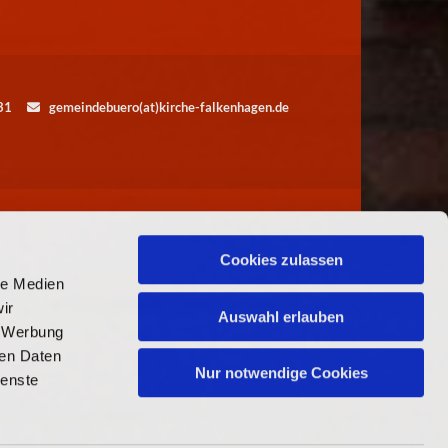
5531
gemeindebuero(at)kirche-falkenhagen.de

Cookies zulassen
le Medien
ir
Auswahl erlauben
, Werbung
ren Daten
Nur notwendige Cookies
ienste