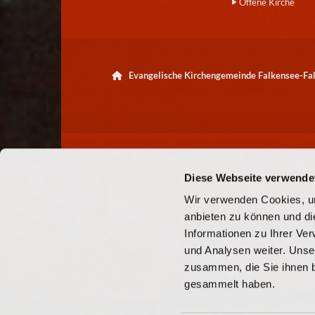
Offene Kirche
Evangelische Kirchengemeinde Falkensee-F

Diese Webseite verwende
Wir verwenden Cookies, um
anbieten zu können und di
Informationen zu Ihrer Ve
und Analysen weiter. Unse
zusammen, die Sie ihnen b
gesammelt haben.