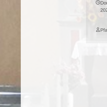
Don
20
Pf