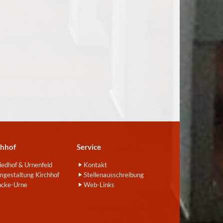
chhof
Service
iedhof & Urnenfeld
Kontakt
gestaltung Kirchhof
Stellenausschreibung
ncke-Urne
Web-Links