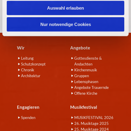
w
Auswahl erlauben
a
h
l
Nur notwendige Cookies
Wir
Angebote
Leitung
Gottesdienste &
Schutzkonzept
Andachten
Chronik
Kirchenmusik
Architektur
Gruppen
Lebensphasen
Angebote Trauernde
Offene Kirche
Engagieren
Musikfestival
Spenden
MUSIKFESTIVAL 2026
26. Musiktage 2025
25. Musiktage 2024