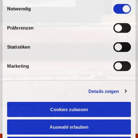
gesammelt haben.
E
Notwendig
i
n
w
Präferenzen
i
l
l
Statistiken
i
g
Marketing
u
n
g
Details zeigen
s
a
u
Cookies zulassen
s
w
Auswahl erlauben
a
h