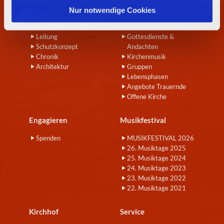
l
Nur notwendige Cookies
Wir
Angebote
Leitung
Gottesdienste &
Schutzkonzept
Andachten
Chronik
Kirchenmusik
Architektur
Gruppen
Lebensphasen
Angebote Trauernde
Offene Kirche
Engagieren
Musikfestival
Spenden
MUSIKFESTIVAL 2026
26. Musiktage 2025
25. Musiktage 2024
24. Musiktage 2023
23. Musiktage 2022
22. Musiktage 2021
Kirchhof
Service