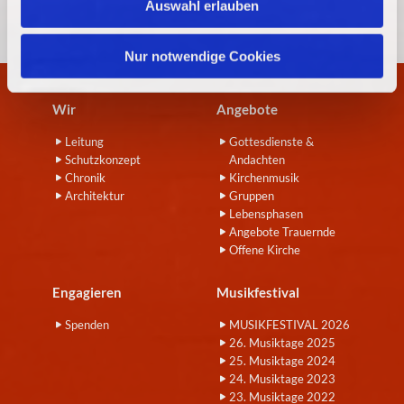
Auswahl erlauben
a
h
l
Nur notwendige Cookies
Wir
Angebote
Leitung
Gottesdienste &
Schutzkonzept
Andachten
Chronik
Kirchenmusik
Architektur
Gruppen
Lebensphasen
Angebote Trauernde
Offene Kirche
Engagieren
Musikfestival
Spenden
MUSIKFESTIVAL 2026
26. Musiktage 2025
25. Musiktage 2024
24. Musiktage 2023
23. Musiktage 2022