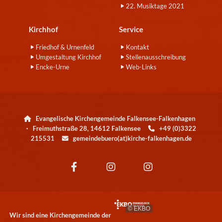
22. Musiktage 2021
Kirchhof
Service
Friedhof & Urnenfeld
Kontakt
Umgestaltung Kirchhof
Stellenausschreibung
Encke-Urne
Web-Links
Evangelische Kirchengemeinde Falkensee-Falkenhagen

· Freimuthstraße 28, 14612 Falkensee
+49 (0)3322

215531
gemeindebuero(at)kirche-falkenhagen.de

© EKBO
Wir sind eine Kirchengemeinde der