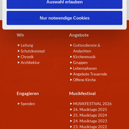
Auswahl erlauben
a
h
l
Nur notwendige Cookies
Wir
Angebote
Leitung
Gottesdienste &
Schutzkonzept
Andachten
Chronik
Kirchenmusik
Architektur
Gruppen
Lebensphasen
Angebote Trauernde
Offene Kirche
Engagieren
Musikfestival
Spenden
MUSIKFESTIVAL 2026
26. Musiktage 2025
25. Musiktage 2024
24. Musiktage 2023
23. Musiktage 2022