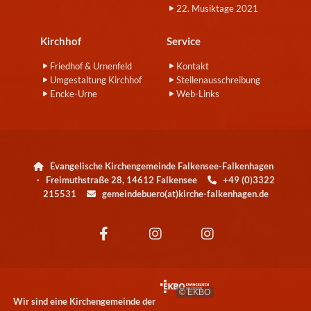
22. Musiktage 2021
Kirchhof
Service
Friedhof & Urnenfeld
Kontakt
Umgestaltung Kirchhof
Stellenausschreibung
Encke-Urne
Web-Links
Evangelische Kirchengemeinde Falkensee-Falkenhagen

· Freimuthstraße 28, 14612 Falkensee
+49 (0)3322

215531
gemeindebuero(at)kirche-falkenhagen.de

© EKBO
Wir sind eine Kirchengemeinde der