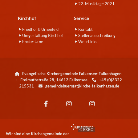
22. Musiktage 2021
Kirchhof
Service
Friedhof & Urnenfeld
Kontakt
Umgestaltung Kirchhof
Stellenausschreibung
Encke-Urne
Web-Links
Evangelische Kirchengemeinde Falkensee-Falkenhagen

· Freimuthstraße 28, 14612 Falkensee
+49 (0)3322

215531
gemeindebuero(at)kirche-falkenhagen.de

© EKBO
Wir sind eine Kirchengemeinde der