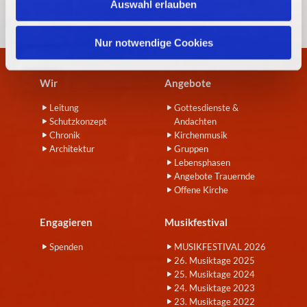
Auswahl erlauben
a
h
l
Nur notwendige Cookies
Wir
Angebote
Leitung
Gottesdienste &
Schutzkonzept
Andachten
Chronik
Kirchenmusik
Architektur
Gruppen
Lebensphasen
Angebote Trauernde
Offene Kirche
Engagieren
Musikfestival
Spenden
MUSIKFESTIVAL 2026
26. Musiktage 2025
25. Musiktage 2024
24. Musiktage 2023
23. Musiktage 2022