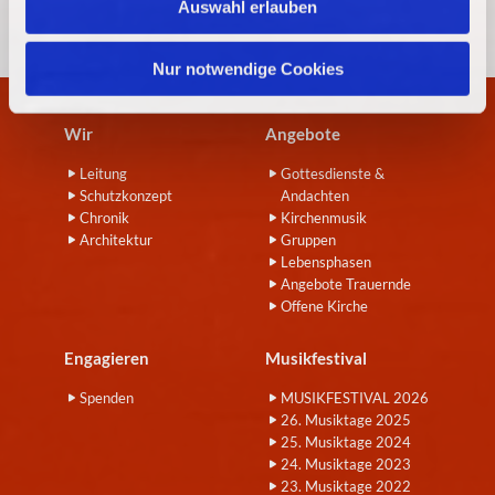
Auswahl erlauben
a
h
l
Nur notwendige Cookies
Wir
Angebote
Leitung
Gottesdienste &
Schutzkonzept
Andachten
Chronik
Kirchenmusik
Architektur
Gruppen
Lebensphasen
Angebote Trauernde
Offene Kirche
Engagieren
Musikfestival
Spenden
MUSIKFESTIVAL 2026
26. Musiktage 2025
25. Musiktage 2024
24. Musiktage 2023
23. Musiktage 2022