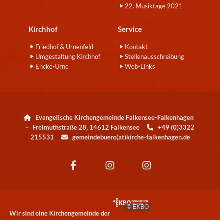
22. Musiktage 2021
Kirchhof
Service
Friedhof & Urnenfeld
Kontakt
Umgestaltung Kirchhof
Stellenausschreibung
Encke-Urne
Web-Links
Evangelische Kirchengemeinde Falkensee-Falkenhagen

· Freimuthstraße 28, 14612 Falkensee
+49 (0)3322

215531
gemeindebuero(at)kirche-falkenhagen.de

© EKBO
Wir sind eine Kirchengemeinde der