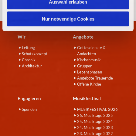
Auswahl erlauben
a
h
l
Nur notwendige Cookies
Wir
Angebote
Leitung
Gottesdienste &
Schutzkonzept
Andachten
Chronik
Kirchenmusik
Architektur
Gruppen
Lebensphasen
Angebote Trauernde
Offene Kirche
Engagieren
Musikfestival
Spenden
MUSIKFESTIVAL 2026
26. Musiktage 2025
25. Musiktage 2024
24. Musiktage 2023
23. Musiktage 2022