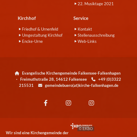
22. Musiktage 2021
Kirchhof
Service
Friedhof & Urnenfeld
Kontakt
Umgestaltung Kirchhof
Stellenausschreibung
Encke-Urne
Web-Links
Evangelische Kirchengemeinde Falkensee-Falkenhagen

· Freimuthstraße 28, 14612 Falkensee
+49 (0)3322

215531
gemeindebuero(at)kirche-falkenhagen.de

© EKBO
Wir sind eine Kirchengemeinde der