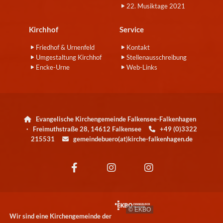
22. Musiktage 2021
Kirchhof
Service
Friedhof & Urnenfeld
Kontakt
Umgestaltung Kirchhof
Stellenausschreibung
Encke-Urne
Web-Links
Evangelische Kirchengemeinde Falkensee-Falkenhagen

· Freimuthstraße 28, 14612 Falkensee
+49 (0)3322

215531
gemeindebuero(at)kirche-falkenhagen.de

© EKBO
Wir sind eine Kirchengemeinde der