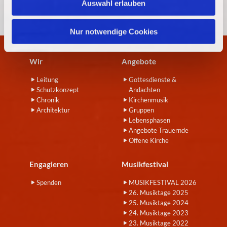
Auswahl erlauben
a
h
l
Nur notwendige Cookies
Wir
Angebote
Leitung
Gottesdienste &
Schutzkonzept
Andachten
Chronik
Kirchenmusik
Architektur
Gruppen
Lebensphasen
Angebote Trauernde
Offene Kirche
Engagieren
Musikfestival
Spenden
MUSIKFESTIVAL 2026
26. Musiktage 2025
25. Musiktage 2024
24. Musiktage 2023
23. Musiktage 2022