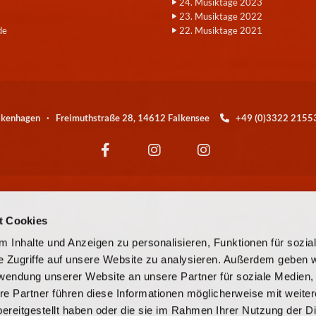
24. Musiktage 2023
23. Musiktage 2022
de
22. Musiktage 2021
alkenhagen · Freimuthstraße 28, 14612 Falkensee
+49 (0)3322 21

Wir sind eine Kirchengemeinde der
t Cookies
© EKBO
 Inhalte und Anzeigen zu personalisieren, Funktionen für sozia
e Zugriffe auf unsere Website zu analysieren. Außerdem geben w
© Evangelische Kirchengemeinde Falkensee-Falkenhagen
rwendung unserer Website an unsere Partner für soziale Medien
re Partner führen diese Informationen möglicherweise mit weite
Kontaktinformationen
Cookie-Richtlinie
Impressum
ereitgestellt haben oder die sie im Rahmen Ihrer Nutzung der D