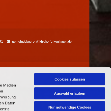
5531
gemeindebuero(at)kirche-falkenhagen.de

Cookies zulassen
le Medien
ir
Auswahl erlauben
, Werbung
ren Daten
Nur notwendige Cookies
ienste