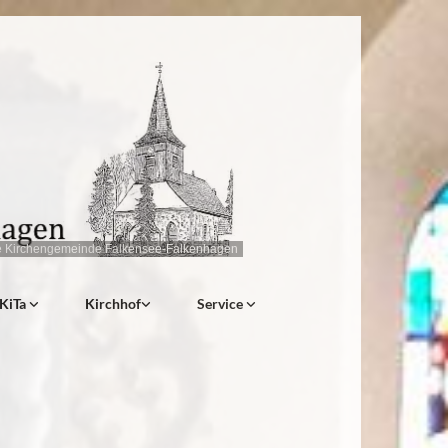
e Kirchengemeinde Falkensee-Falkenhagen
KiTa
Kirchhof
Service