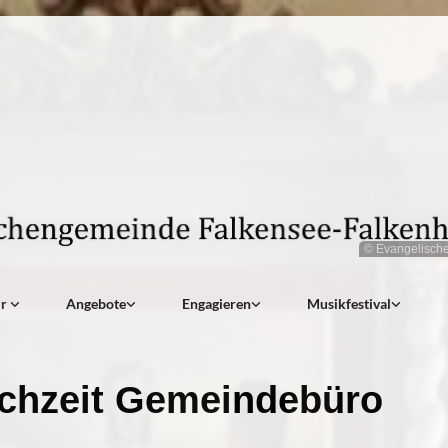
© Evangelisch
ir
Angebote
Engagieren
Musikfestival
chzeit Gemeindebüro