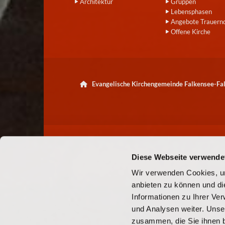
Architektur
Gruppen
Lebensphasen
Angebote Trauern
Offene Kirche
Evangelische Kirchengemeinde Falkensee-F

Diese Webseite verwende
Wir verwenden Cookies, um
anbieten zu können und di
Informationen zu Ihrer Ve
und Analysen weiter. Unse
zusammen, die Sie ihnen b