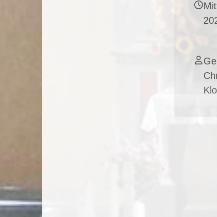
Mit
202
Ge
Chr
Klo