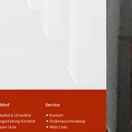
chhof
Service
iedhof & Urnenfeld
Kontakt
gestaltung Kirchhof
Stellenausschreibung
ncke-Urne
Web-Links