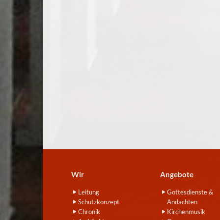
Wir
Angebote
Leitung
Gottesdienste &
Schutzkonzept
Andachten
Chronik
Kirchenmusik