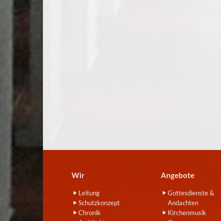
Wir
Angebote
Leitung
Gottesdienste &
Schutzkonzept
Andachten
Chronik
Kirchenmusik