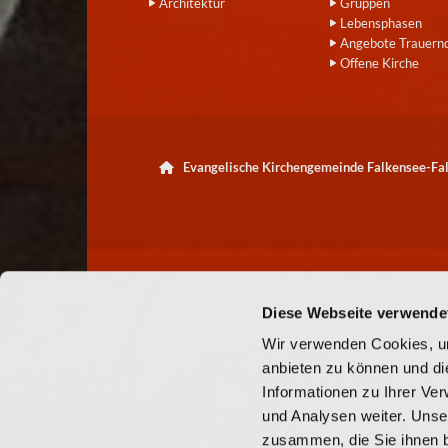
Architektur
Gruppen
Lebensphasen
Angebote Trauern
Offene Kirche
Evangelische Kirchengemeinde Falkensee-F

Diese Webseite verwende
Wir verwenden Cookies, um
anbieten zu können und di
Informationen zu Ihrer Ve
und Analysen weiter. Unse
zusammen, die Sie ihnen b