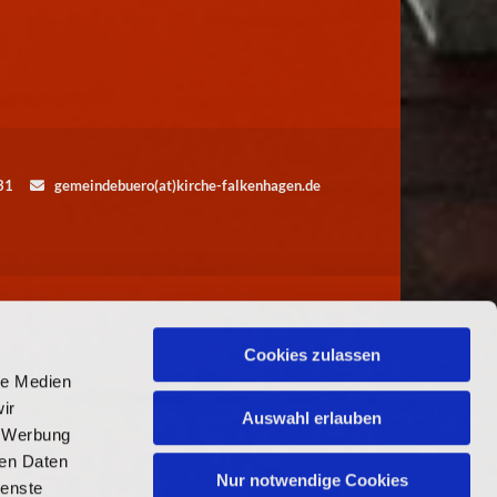
5531
gemeindebuero(at)kirche-falkenhagen.de

Cookies zulassen
le Medien
ir
Auswahl erlauben
, Werbung
ren Daten
Nur notwendige Cookies
ienste