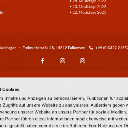
24. Musiktage 2023
23. Musiktage 2022
de
22. Musiktage 2021
alkenhagen · Freimuthstraße 28, 14612 Falkensee
+49 (0)3322 21

Wir sind eine Kirchengemeinde der
t Cookies
© EKBO
 Inhalte und Anzeigen zu personalisieren, Funktionen für sozia
e Zugriffe auf unsere Website zu analysieren. Außerdem geben w
© Evangelische Kirchengemeinde Falkensee-Falkenhagen
rwendung unserer Website an unsere Partner für soziale Medien
re Partner führen diese Informationen möglicherweise mit weite
Kontaktinformationen
Cookie-Richtlinie
Impressum
ereitgestellt haben oder die sie im Rahmen Ihrer Nutzung der D