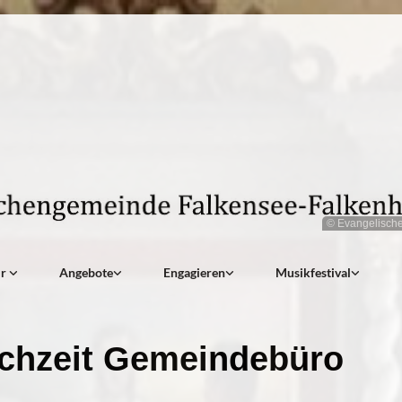
© Evangelisch
ir
Angebote
Engagieren
Musikfestival
chzeit Gemeindebüro