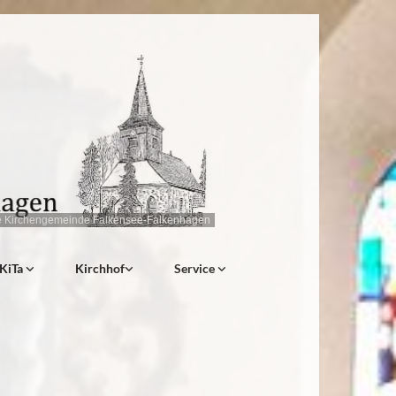
e Kirchengemeinde Falkensee-Falkenhagen
KiTa
Kirchhof
Service