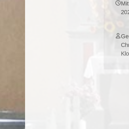
Mi
202
Ge
Chr
Klo