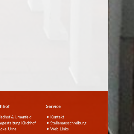
chhof
Service
iedhof & Urnenfeld
Kontakt
gestaltung Kirchhof
Stellenausschreibung
ncke-Urne
Web-Links