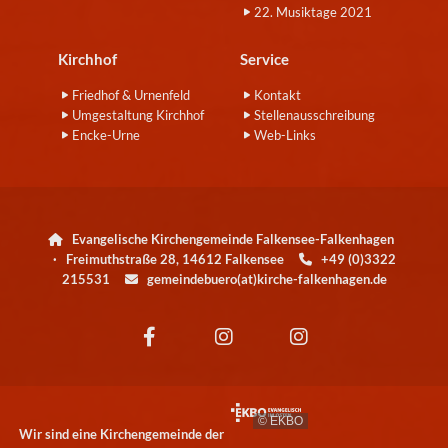
22. Musiktage 2021
Kirchhof
Service
Friedhof & Urnenfeld
Kontakt
Umgestaltung Kirchhof
Stellenausschreibung
Encke-Urne
Web-Links
Evangelische Kirchengemeinde Falkensee-Falkenhagen

· Freimuthstraße 28, 14612 Falkensee
+49 (0)3322

215531
gemeindebuero(at)kirche-falkenhagen.de

© EKBO
Wir sind eine Kirchengemeinde der