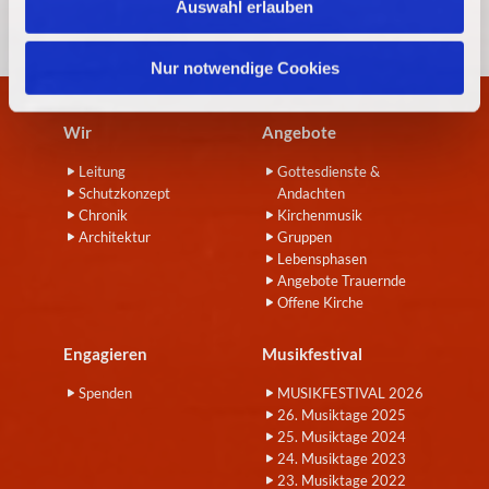
Auswahl erlauben
a
h
l
Nur notwendige Cookies
Wir
Angebote
Leitung
Gottesdienste &
Schutzkonzept
Andachten
Chronik
Kirchenmusik
Architektur
Gruppen
Lebensphasen
Angebote Trauernde
Offene Kirche
Engagieren
Musikfestival
Spenden
MUSIKFESTIVAL 2026
26. Musiktage 2025
25. Musiktage 2024
24. Musiktage 2023
23. Musiktage 2022