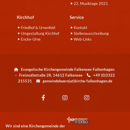
22. Musiktage 2021
Kirchhof
Service
Friedhof & Urnenfeld
Kontakt
Umgestaltung Kirchhof
Stellenausschreibung
Encke-Urne
Web-Links
Evangelische Kirchengemeinde Falkensee-Falkenhagen

· Freimuthstraße 28, 14612 Falkensee
+49 (0)3322

215531
gemeindebuero(at)kirche-falkenhagen.de

© EKBO
Wir sind eine Kirchengemeinde der