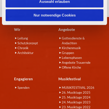
Auswahl erlauben
a
h
l
Nur notwendige Cookies
Wir
Angebote
Leitung
Gottesdienste &
Schutzkonzept
Andachten
Chronik
Kirchenmusik
Architektur
Gruppen
Lebensphasen
Angebote Trauernde
Offene Kirche
Engagieren
Musikfestival
Spenden
MUSIKFESTIVAL 2026
26. Musiktage 2025
25. Musiktage 2024
24. Musiktage 2023
23. Musiktage 2022