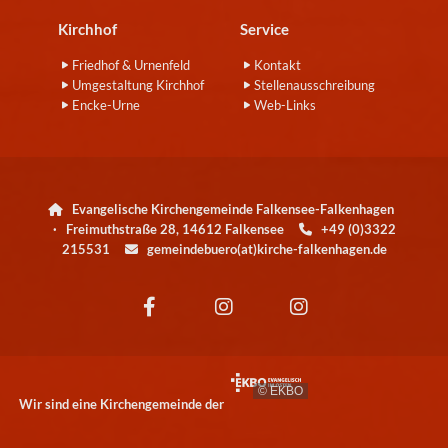
Kirchhof
Service
Friedhof & Urnenfeld
Kontakt
Umgestaltung Kirchhof
Stellenausschreibung
Encke-Urne
Web-Links
Evangelische Kirchengemeinde Falkensee-Falkenhagen

· Freimuthstraße 28, 14612 Falkensee
+49 (0)3322

215531
gemeindebuero(at)kirche-falkenhagen.de

© EKBO
Wir sind eine Kirchengemeinde der