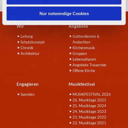
h
l
Nur notwendige Cookies
Wir
Angebote
Leitung
Gottesdienste &
Schutzkonzept
Andachten
Chronik
Kirchenmusik
Architektur
Gruppen
Lebensphasen
Angebote Trauernde
Offene Kirche
Engagieren
Musikfestival
Spenden
MUSIKFESTIVAL 2026
26. Musiktage 2025
25. Musiktage 2024
24. Musiktage 2023
23. Musiktage 2022
22. Musiktage 2021