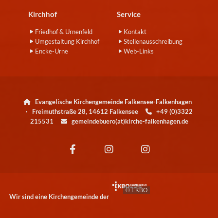
Kirchhof
Service
Friedhof & Urnenfeld
Kontakt
Umgestaltung Kirchhof
Stellenausschreibung
Encke-Urne
Web-Links
Evangelische Kirchengemeinde Falkensee-Falkenhagen

· Freimuthstraße 28, 14612 Falkensee
+49 (0)3322

215531
gemeindebuero(at)kirche-falkenhagen.de

© EKBO
Wir sind eine Kirchengemeinde der