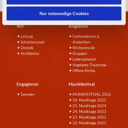
h
l
Nur notwendige Cookies
Wir
Angebote
Leitung
Gottesdienste &
Schutzkonzept
Andachten
Chronik
Kirchenmusik
Architektur
Gruppen
Lebensphasen
Angebote Trauernde
Offene Kirche
Engagieren
Musikfestival
Spenden
MUSIKFESTIVAL 2026
26. Musiktage 2025
25. Musiktage 2024
24. Musiktage 2023
23. Musiktage 2022
22. Musiktage 2021