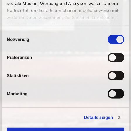
soziale Medien, Werbung und Analysen weiter. Unsere
Partner führen diese Informationen möglicherweise mit
weiteren Daten zusammen, die Sie ihnen bereitgestellt
haben oder die sie im Rahmen Ihrer Nutzung der Dienste
gesammelt haben.
E
Notwendig
i
n
w
Präferenzen
i
l
l
Statistiken
i
g
Marketing
u
n
g
Details zeigen
s
a