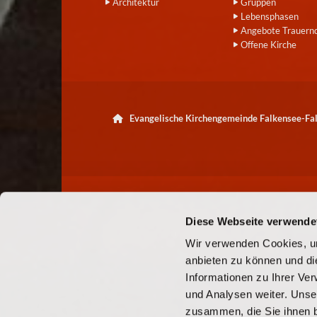
Architektur
Gruppen
Lebensphasen
Angebote Trauern
Offene Kirche
Evangelische Kirchengemeinde Falkensee-F

Diese Webseite verwende
Wir verwenden Cookies, um
anbieten zu können und di
Informationen zu Ihrer Ve
und Analysen weiter. Unse
zusammen, die Sie ihnen b