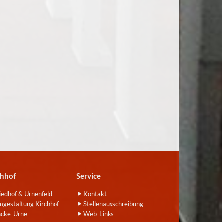
chhof
Service
iedhof & Urnenfeld
Kontakt
gestaltung Kirchhof
Stellenausschreibung
ncke-Urne
Web-Links