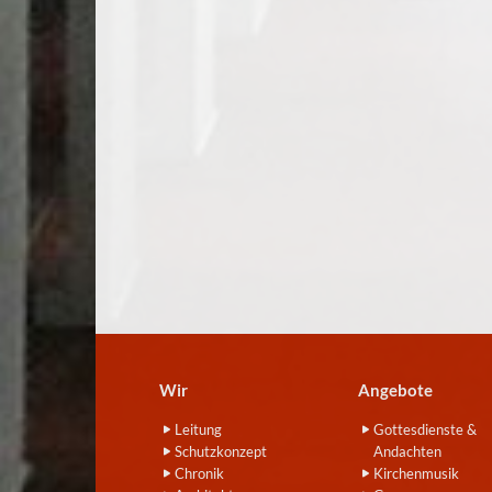
Wir
Angebote
Leitung
Gottesdienste &
Schutzkonzept
Andachten
Chronik
Kirchenmusik