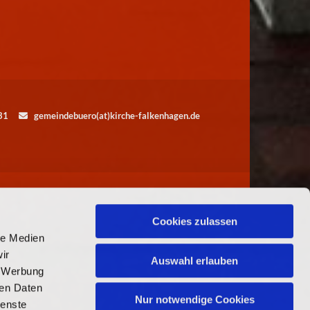
5531
gemeindebuero(at)kirche-falkenhagen.de

Cookies zulassen
le Medien
ir
Auswahl erlauben
, Werbung
ren Daten
Nur notwendige Cookies
ienste