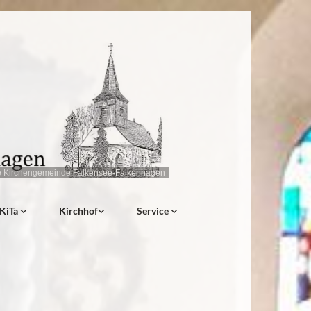
e Kirchengemeinde Falkensee-Falkenhagen
KiTa
Kirchhof
Service