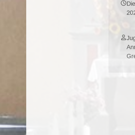
Di
20
Jug
An
Gre