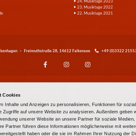
24. Musiktage 2023
23. Musiktage 2022
de
22. Musiktage 2021
alkenhagen · Freimuthstraße 28, 14612 Falkensee
+49 (0)3322 21

Wir sind eine Kirchengemeinde der
t Cookies
© EKBO
 Inhalte und Anzeigen zu personalisieren, Funktionen für sozia
e Zugriffe auf unsere Website zu analysieren. Außerdem geben w
© Evangelische Kirchengemeinde Falkensee-Falkenhagen
rwendung unserer Website an unsere Partner für soziale Medien
re Partner führen diese Informationen möglicherweise mit weite
Kontaktinformationen
Cookie-Richtlinie
Impressum
ereitgestellt haben oder die sie im Rahmen Ihrer Nutzung der D