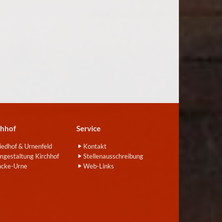
chhof
Service
iedhof & Urnenfeld
Kontakt
gestaltung Kirchhof
Stellenausschreibung
ncke-Urne
Web-Links