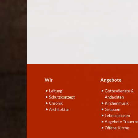
Wir
Angebote
Leitung
Gottesdienste &
Schutzkonzept
Andachten
Chronik
Kirchenmusik
Architektur
Gruppen
Lebensphasen
Angebote Trauern
Offene Kirche