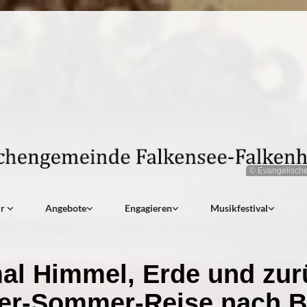
© Evangelisch
ir
Angebote
Engagieren
Musikfestival
al Himmel, Erde und zur
er-Sommer-Reise nach B