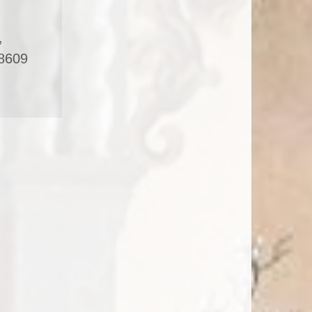
,
18609