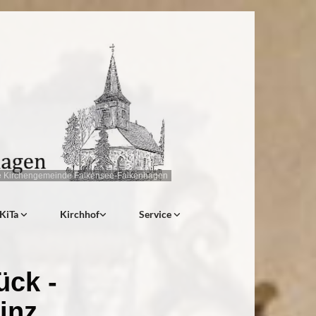
e Kirchengemeinde Falkensee-Falkenhagen
KiTa
Kirchhof
Service
ück -
inz